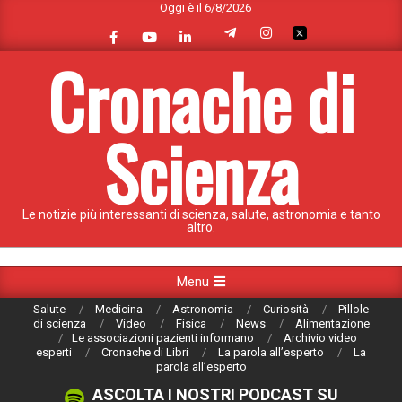
Oggi è il 6/8/2026
Skip
to
content
Cronache di
Scienza
Le notizie più interessanti di scienza, salute, astronomia e tanto
altro.
Primary
Menu
Navigation
Salute
Medicina
Astronomia
Curiosità
Pillole
Menu
di scienza
Video
Fisica
News
Alimentazione
Le associazioni pazienti informano
Archivio video
esperti
Cronache di Libri
La parola all’esperto
La
parola all’esperto
ASCOLTA I NOSTRI PODCAST SU