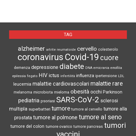
TAG
alzheimer
cervello
colesterolo
artrite reumatoide
coronavirus
Covid-19
cuore
diabete
depressione
demenza
DNA
emicrania
emofilia
HIV
ictus
influenza
epilessia
ipertensione
LDL
fegato
infertilità
malattie rare
malattie cardiovascolari
leucemia
obesità
occhi
microbiota
Parkinson
melanoma
mieloma
SARS-CoV-2
pediatria
sclerosi
psoriasi
tumore
multipla
tumore alla
superbatteri
tumore al cervello
tumore al seno
tumore al polmone
prostata
tumori
tumore del colon
tumore ovarico
tumore pancreas
vaccini