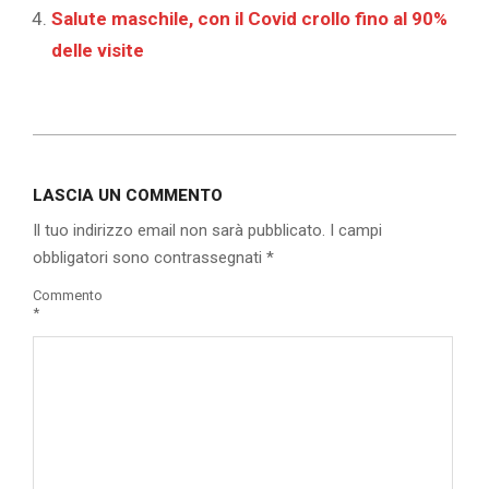
Salute maschile, con il Covid crollo fino al 90%
delle visite
2021-
02-
LASCIA UN COMMENTO
28
Il tuo indirizzo email non sarà pubblicato.
I campi
obbligatori sono contrassegnati
*
Commento
*