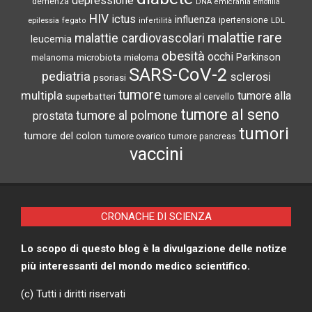
depressione
demenza
DNA
emicrania
emofilia
HIV
ictus
influenza
epilessia
ipertensione
LDL
fegato
infertilità
malattie rare
malattie cardiovascolari
leucemia
obesità
occhi
microbiota
Parkinson
melanoma
mieloma
SARS-CoV-2
pediatria
sclerosi
psoriasi
tumore
multipla
tumore alla
superbatteri
tumore al cervello
tumore al seno
tumore al polmone
prostata
tumori
tumore del colon
tumore ovarico
tumore pancreas
vaccini
CRONACHE DI SCIENZA
Lo scopo di questo blog è la divulgazione delle notize
più interessanti del mondo medico scientifico.
(c) Tutti i diritti riservati