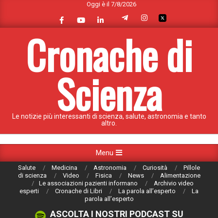
Oggi è il 7/8/2026
Skip
to
content
Cronache di
Scienza
Le notizie più interessanti di scienza, salute, astronomia e tanto
altro.
Primary
Menu
Navigation
Salute
Medicina
Astronomia
Curiosità
Pillole
Menu
di scienza
Video
Fisica
News
Alimentazione
Le associazioni pazienti informano
Archivio video
esperti
Cronache di Libri
La parola all’esperto
La
parola all’esperto
ASCOLTA I NOSTRI PODCAST SU