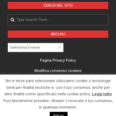
CERCA NEL SITO
Search
ARCHIVI
Archivi
Pagina Privacy Policy
Modifica consenso cookies
Noi e terze parti selezionate utilizziamo cookie o tecnologie
CI TROVI ANCHE SU
simili per finalità tecniche e, con il tuo consenso, anche per
altre finalità come specificato nella cookie policy.
Leggi tutto
Puoi liberamente prestare, rifiutare o revocare il tuo consenso,
in qualsiasi momento.
Rifiuta