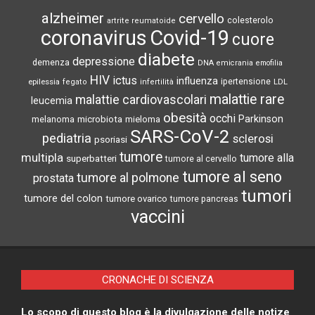
alzheimer
cervello
colesterolo
artrite reumatoide
coronavirus
Covid-19
cuore
diabete
depressione
demenza
DNA
emicrania
emofilia
HIV
ictus
influenza
epilessia
ipertensione
LDL
fegato
infertilità
malattie rare
malattie cardiovascolari
leucemia
obesità
occhi
microbiota
Parkinson
melanoma
mieloma
SARS-CoV-2
pediatria
sclerosi
psoriasi
tumore
multipla
tumore alla
superbatteri
tumore al cervello
tumore al seno
tumore al polmone
prostata
tumori
tumore del colon
tumore ovarico
tumore pancreas
vaccini
CRONACHE DI SCIENZA
Lo scopo di questo blog è la divulgazione delle notize