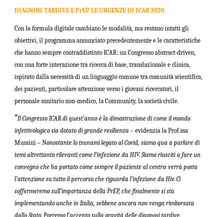
DIAGNOSI TARDIVE E PrEP LE URGENZE DI ICAR 2020
Con la formula digitale cambiano le modalità, ma restano intatti gli
obiettivi, il programma annunciato precedentemente e le caratteristiche
che hanno sempre contraddistinto ICAR: un Congresso abstract-driven,
con una forte interazione tra ricerca di base, translazionale e clinica,
ispirato dalla necessità di un linguaggio comune tra comunità scientifica,
dei pazienti, particolare attenzione verso i giovani ricercatori, il
personale sanitario non-medico, la Community, la società civile.
“
Il Congresso ICAR di quest’anno è la dimostrazione di come il mondo
infettivologico sia dotato di grande resilienza
– evidenzia la Prof.ssa
Mussini – N
onostante lo tsunami legato al Covid, siamo qua a parlare di
temi altrettanto rilevanti come l’infezione da HIV. Siamo riusciti a fare un
convegno che ha portato come sempre il paziente al centro: verrà posta
l’attenzione su tutto il percorso che riguarda l’infezione da Hiv. Ci
soffermeremo sull’importanza della PrEP, che finalmente si sta
implementando anche in Italia, sebbene ancora non venga rimborsata
dallo Stato. Porremo l’accento sulla gravità delle diagnosi tardive.