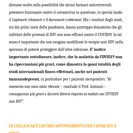
discusso molto sulla possibilità che alcuni farmaci antiretrovirali
potessero funzionare contro il coronavirus in questione, in special modo
il
Lopinavir/ritonavir e il darunavir/cobicistat
. Ma i risultati degli studi,
sin dai primi mesi della pandemia, hanno purtroppo dimostrato che gli
inibitori delle proteasi di HIV non sono efficaci contro il COVID19. In tal
senso è importante che non vengano modificate le terapie anti-HIV nella
speranza di potersi proteggere dall’altra infezione.
E’ inoltre
importante sottolineare, inoltre, che la malattia da COVID19 non
ha ripercussioni più gravi, come dimostra la quasi totalità degli
studi internazionali finora effettuati, anche nei pazienti
immunodepressi
, in particolare per i pazienti sieropositivi.
“Al
momento non sono state rilevate
– conclude il Prof. Antinori –
conseguenze più gravi e decorsi diversi rispetto ai malati con COVID19
non HIV”.
IN ITALIA ICAR È L’ATTESO APPUNTAMENTO PER CAPIRE HIV E