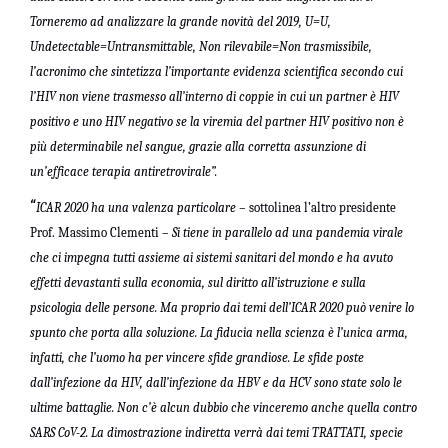
Torneremo ad analizzare la grande novità del 2019, U=U,
Undetectable=Untransmittable, Non rilevabile=Non trasmissibile,
l’acronimo che sintetizza l’importante evidenza scientifica secondo cui
l’HIV non viene trasmesso all’interno di coppie in cui un partner è HIV
positivo e uno HIV negativo se la viremia del partner HIV positivo non è
più determinabile nel sangue, grazie alla corretta assunzione di
un’efficace terapia antiretrovirale”.
“
ICAR 2020 ha una valenza particolare –
sottolinea l’altro presidente
Prof. Massimo Clementi –
Si tiene in parallelo ad una pandemia virale
che ci impegna tutti assieme ai sistemi sanitari del mondo e ha avuto
effetti devastanti sulla economia, sul diritto all’istruzione e sulla
psicologia delle persone. Ma proprio dai temi dell’ICAR 2020 può venire lo
spunto che porta alla soluzione. La fiducia nella scienza è l’unica arma,
infatti, che l’uomo ha per vincere sfide grandiose. Le sfide poste
dall’infezione da HIV, dall’infezione da HBV e da HCV sono state solo le
ultime battaglie. Non c’è alcun dubbio che vinceremo anche quella contro
SARS CoV-2. La dimostrazione indiretta verrà dai temi TRATTATI, specie