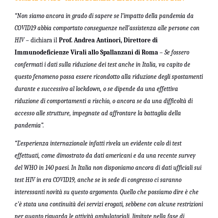
“Non siamo ancora in grado di sapere se l’impatto della pandemia da
COVID19 abbia comportato conseguenze nell’assistenza alle persone con
HIV
– dichiara il
Prof. Andrea Antinori, Direttore di
Immunodeficienze Virali allo Spallanzani di Roma
–
Se fossero
confermati i dati sulla riduzione dei test anche in Italia, va capito de
questo fenomeno possa essere ricondotto alla riduzione degli spostamenti
durante e successivo al lockdown, o se dipende da una effettiva
riduzione di comportamenti a rischio, o ancora se da una difficoltà di
accesso alle strutture, impegnate ad affrontare la battaglia della
pandemia”.
“L’esperienza internazionale infatti rivela un evidente calo di test
effettuati, come dimostrato da dati americani e da una recente survey
del WHO in 140 paesi. In Italia non disponiamo ancora di dati ufficiali sui
test HIV in era COVID19, anche se in sede di congresso ci saranno
interessanti novità su questo argomento. Quello che possiamo dire è che
c’è stata una continuità dei servizi erogati, sebbene con alcune restrizioni
per quanto riguarda le attività ambulatoriali, limitate nella fase di