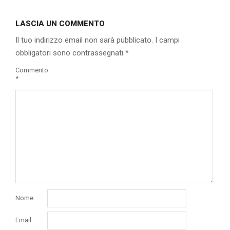
2020-
10-
LASCIA UN COMMENTO
13
Il tuo indirizzo email non sarà pubblicato.
I campi
obbligatori sono contrassegnati
*
Commento
*
Nome
Email