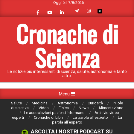
Oggi è il 7/8/2026
Skip
to
content
Cronache di
Scienza
Le notizie più interessanti di scienza, salute, astronomia e tanto
altro.
Primary
Menu
Navigation
Salute
Medicina
Astronomia
Curiosità
Pillole
Menu
di scienza
Video
Fisica
News
Alimentazione
Le associazioni pazienti informano
Archivio video
esperti
Cronache di Libri
La parola all’esperto
La
parola all’esperto
ASCOLTA I NOSTRI PODCAST SU