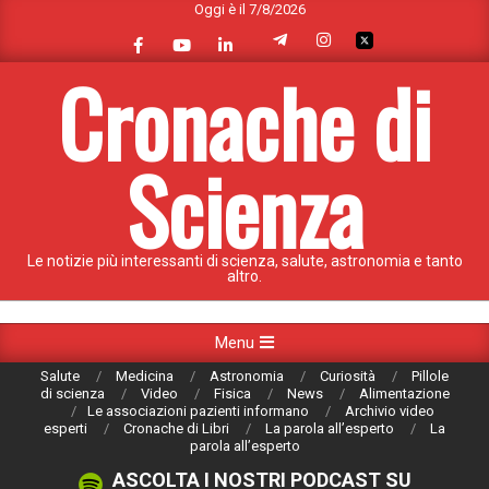
Oggi è il 7/8/2026
Skip
to
content
Cronache di
Scienza
Le notizie più interessanti di scienza, salute, astronomia e tanto
altro.
Primary
Menu
Navigation
Salute
Medicina
Astronomia
Curiosità
Pillole
Menu
di scienza
Video
Fisica
News
Alimentazione
Le associazioni pazienti informano
Archivio video
esperti
Cronache di Libri
La parola all’esperto
La
parola all’esperto
ASCOLTA I NOSTRI PODCAST SU