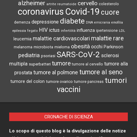
alzheimer
cervello
colesterolo
artrite reumatoide
coronavirus
Covid-19
cuore
diabete
depressione
demenza
DNA
emicrania
emofilia
HIV
ictus
influenza
epilessia
ipertensione
LDL
fegato
infertilità
malattie rare
malattie cardiovascolari
leucemia
obesità
occhi
microbiota
Parkinson
melanoma
mieloma
SARS-CoV-2
pediatria
sclerosi
psoriasi
tumore
multipla
tumore alla
superbatteri
tumore al cervello
tumore al seno
tumore al polmone
prostata
tumori
tumore del colon
tumore ovarico
tumore pancreas
vaccini
CRONACHE DI SCIENZA
Lo scopo di questo blog è la divulgazione delle notize