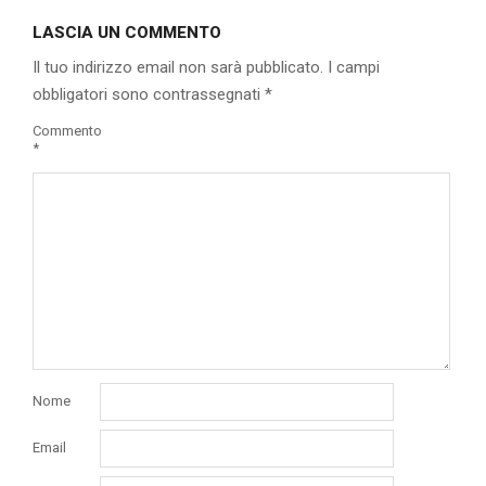
04-
LASCIA UN COMMENTO
25
Il tuo indirizzo email non sarà pubblicato.
I campi
obbligatori sono contrassegnati
*
Commento
*
Nome
Email