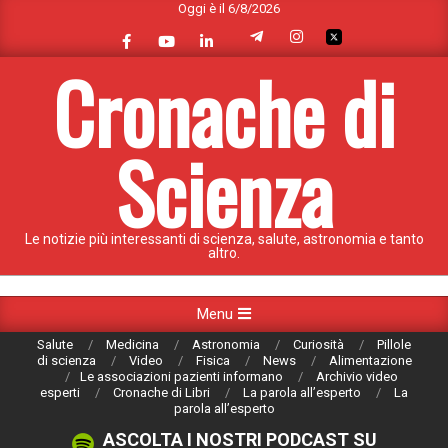
Oggi è il 6/8/2026
Skip
to
content
Cronache di
Scienza
Le notizie più interessanti di scienza, salute, astronomia e tanto
altro.
Primary
Menu
Navigation
Salute
Medicina
Astronomia
Curiosità
Pillole
Menu
di scienza
Video
Fisica
News
Alimentazione
Le associazioni pazienti informano
Archivio video
esperti
Cronache di Libri
La parola all’esperto
La
parola all’esperto
ASCOLTA I NOSTRI PODCAST SU