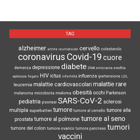
TAG
alzheimer
cervello
colesterolo
artrite reumatoide
coronavirus
Covid-19
cuore
diabete
depressione
demenza
DNA
emicrania
emofilia
HIV
ictus
influenza
epilessia
ipertensione
LDL
fegato
infertilità
malattie rare
malattie cardiovascolari
leucemia
obesità
occhi
microbiota
Parkinson
melanoma
mieloma
SARS-CoV-2
pediatria
sclerosi
psoriasi
tumore
multipla
tumore alla
superbatteri
tumore al cervello
tumore al seno
tumore al polmone
prostata
tumori
tumore del colon
tumore ovarico
tumore pancreas
vaccini