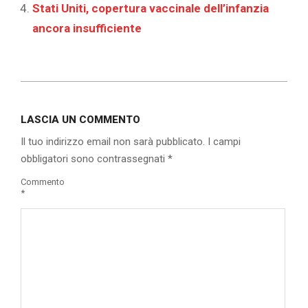
Stati Uniti, copertura vaccinale dell’infanzia
ancora insufficiente
2020-
03-
LASCIA UN COMMENTO
22
Il tuo indirizzo email non sarà pubblicato.
I campi
obbligatori sono contrassegnati
*
Commento
*