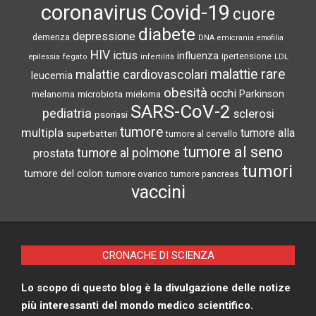
coronavirus
Covid-19
cuore
diabete
depressione
demenza
DNA
emicrania
emofilia
HIV
ictus
influenza
epilessia
ipertensione
LDL
fegato
infertilità
malattie rare
malattie cardiovascolari
leucemia
obesità
occhi
microbiota
Parkinson
melanoma
mieloma
SARS-CoV-2
pediatria
sclerosi
psoriasi
tumore
multipla
tumore alla
superbatteri
tumore al cervello
tumore al seno
tumore al polmone
prostata
tumori
tumore del colon
tumore ovarico
tumore pancreas
vaccini
CRONACHE DI SCIENZA
Lo scopo di questo blog è la divulgazione delle notize
più interessanti del mondo medico scientifico.