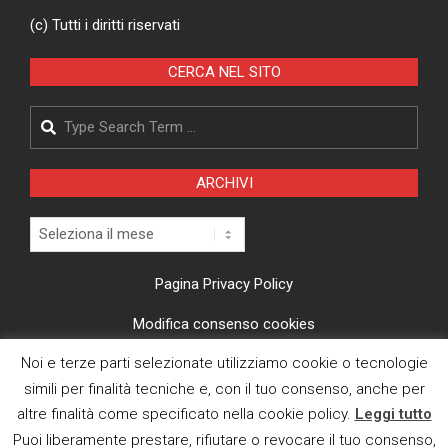
(c) Tutti i diritti riservati
CERCA NEL SITO
Search
ARCHIVI
Archivi
Pagina Privacy Policy
Modifica consenso cookies
Noi e terze parti selezionate utilizziamo cookie o tecnologie
CI TROVI ANCHE SU
simili per finalità tecniche e, con il tuo consenso, anche per
altre finalità come specificato nella cookie policy.
Leggi tutto
Puoi liberamente prestare, rifiutare o revocare il tuo consenso,