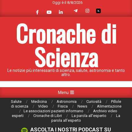
Oggi è il 8/8/2026
Skip
to
content
Cronache di
Scienza
Le notizie più interessanti di scienza, salute, astronomia e tanto
altro.
Primary
Menu
Navigation
Salute
Medicina
Astronomia
Curiosità
Pillole
Menu
di scienza
Video
Fisica
News
Alimentazione
Le associazioni pazienti informano
Archivio video
esperti
Cronache di Libri
La parola all’esperto
La
parola all’esperto
ASCOLTA I NOSTRI PODCAST SU