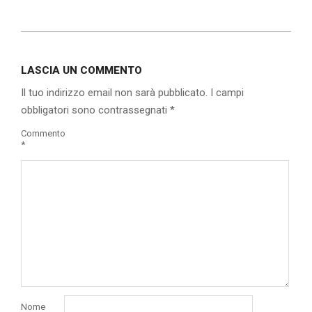
2019-
11-
LASCIA UN COMMENTO
17
Il tuo indirizzo email non sarà pubblicato.
I campi
obbligatori sono contrassegnati
*
Commento
*
Nome