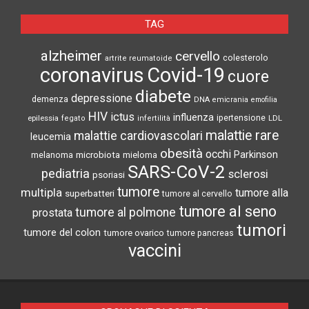
TAG
alzheimer
cervello
colesterolo
artrite reumatoide
coronavirus
Covid-19
cuore
diabete
depressione
demenza
DNA
emicrania
emofilia
HIV
ictus
influenza
epilessia
ipertensione
LDL
fegato
infertilità
malattie rare
malattie cardiovascolari
leucemia
obesità
occhi
microbiota
Parkinson
melanoma
mieloma
SARS-CoV-2
pediatria
sclerosi
psoriasi
tumore
multipla
tumore alla
superbatteri
tumore al cervello
tumore al seno
tumore al polmone
prostata
tumori
tumore del colon
tumore ovarico
tumore pancreas
vaccini