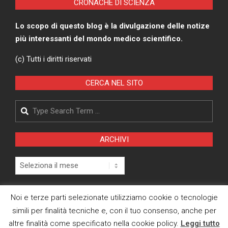
CRONACHE DI SCIENZA
Lo scopo di questo blog è la divulgazione delle notize
più interessanti del mondo medico scientifico.
(c) Tutti i diritti riservati
CERCA NEL SITO
Search
ARCHIVI
Archivi
Pagina Privacy Policy
Noi e terze parti selezionate utilizziamo cookie o tecnologie
simili per finalità tecniche e, con il tuo consenso, anche per
Modifica consenso cookies
altre finalità come specificato nella cookie policy.
Leggi tutto