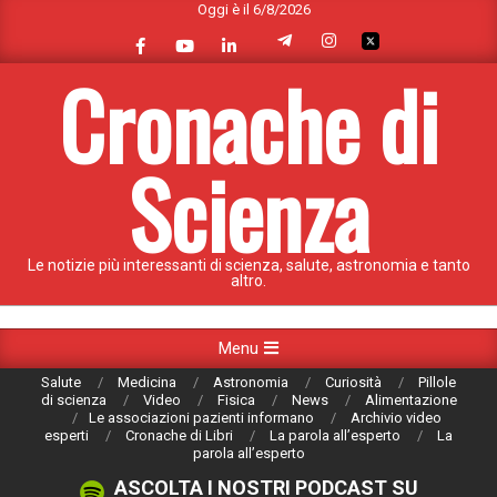
Oggi è il 6/8/2026
Skip
to
content
Cronache di
Scienza
Le notizie più interessanti di scienza, salute, astronomia e tanto
altro.
Primary
Menu
Navigation
Salute
Medicina
Astronomia
Curiosità
Pillole
Menu
di scienza
Video
Fisica
News
Alimentazione
Le associazioni pazienti informano
Archivio video
esperti
Cronache di Libri
La parola all’esperto
La
parola all’esperto
ASCOLTA I NOSTRI PODCAST SU