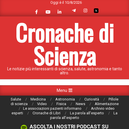
Oggi è il 10/8/2026
Skip
to
content
Cronache di
Scienza
Le notizie più interessanti di scienza, salute, astronomia e tanto
altro.
Primary
Menu
Navigation
Salute
Medicina
Astronomia
Curiosità
Pillole
Menu
di scienza
Video
Fisica
News
Alimentazione
Le associazioni pazienti informano
Archivio video
esperti
Cronache di Libri
La parola all’esperto
La
parola all’esperto
ASCOLTA I NOSTRI PODCAST SU