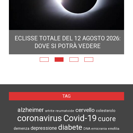
ECLISSE TOTALE DEL 12 AGOSTO 2026:
DOVE SI POTRÀ VEDERE
E
N
TAG
alzheimer
cervello
colesterolo
artrite reumatoide
coronavirus
Covid-19
cuore
diabete
depressione
demenza
DNA
emicrania
emofilia