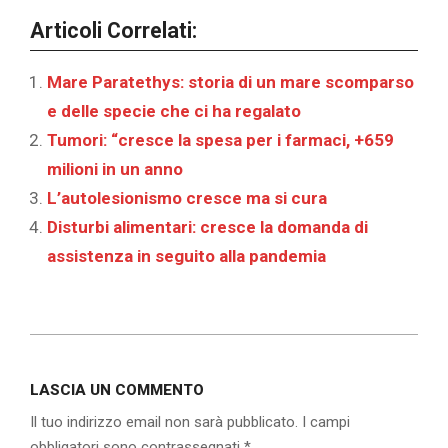
Articoli Correlati:
Mare Paratethys: storia di un mare scomparso
e delle specie che ci ha regalato
Tumori: “cresce la spesa per i farmaci, +659
milioni in un anno
L’autolesionismo cresce ma si cura
Disturbi alimentari: cresce la domanda di
assistenza in seguito alla pandemia
2019-
11-
LASCIA UN COMMENTO
07
Il tuo indirizzo email non sarà pubblicato.
I campi
obbligatori sono contrassegnati
*