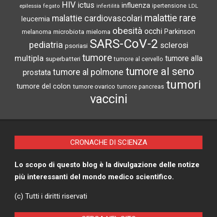
HIV
ictus
influenza
epilessia
ipertensione
LDL
fegato
infertilità
malattie rare
malattie cardiovascolari
leucemia
obesità
occhi
microbiota
Parkinson
melanoma
mieloma
SARS-CoV-2
pediatria
sclerosi
psoriasi
tumore
multipla
tumore alla
superbatteri
tumore al cervello
tumore al seno
tumore al polmone
prostata
tumori
tumore del colon
tumore ovarico
tumore pancreas
vaccini
CRONACHE DI SCIENZA
Lo scopo di questo blog è la divulgazione delle notize
più interessanti del mondo medico scientifico.
(c) Tutti i diritti riservati