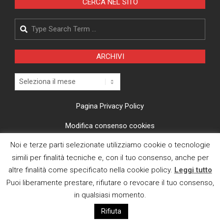
CERCA NEL SITO
Search
ARCHIVI
Archivi
Pagina Privacy Policy
Modifica consenso cookies
Noi e terze parti selezionate utilizziamo cookie o tecnologie
CI TROVI ANCHE SU
simili per finalità tecniche e, con il tuo consenso, anche per
altre finalità come specificato nella cookie policy.
Leggi tutto
Puoi liberamente prestare, rifiutare o revocare il tuo consenso,
in qualsiasi momento.
Rifiuta