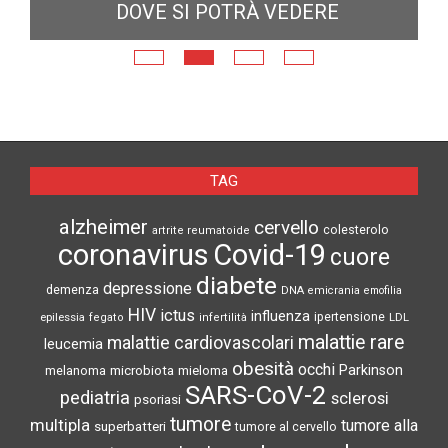
DOVE SI POTRÀ VEDERE
E
N
TAG
alzheimer
cervello
colesterolo
artrite reumatoide
coronavirus
Covid-19
cuore
diabete
depressione
demenza
DNA
emicrania
emofilia
HIV
ictus
influenza
epilessia
ipertensione
LDL
fegato
infertilità
malattie rare
malattie cardiovascolari
leucemia
obesità
occhi
microbiota
Parkinson
melanoma
mieloma
SARS-CoV-2
pediatria
sclerosi
psoriasi
tumore
multipla
tumore alla
superbatteri
tumore al cervello