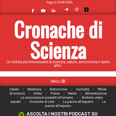
Oggi è il 6/8/2026
Skip
to
content
Cronache di
Scienza
Le notizie più interessanti di scienza, salute, astronomia e tanto
altro.
Primary
Menu
Navigation
Salute
Medicina
Astronomia
Curiosità
Pillole
Menu
di scienza
Video
Fisica
News
Alimentazione
Le associazioni pazienti informano
Archivio video
esperti
Cronache di Libri
La parola all’esperto
La
parola all’esperto
ASCOLTA I NOSTRI PODCAST SU