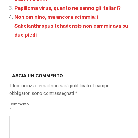
Papilloma virus, quanto ne sanno gli italiani?
Non ominino, ma ancora scimmia: il
Sahelanthropus tchadensis non camminava su
due piedi
2019-
10-
LASCIA UN COMMENTO
29
Il tuo indirizzo email non sarà pubblicato.
I campi
obbligatori sono contrassegnati
*
Commento
*