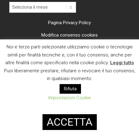
Archivi
Pagina Privacy Policy
Modifica consenso cookies
Noi e terze parti selezionate utilizziamo cookie o tecnologie
CI TROVI ANCHE SU
simili per finalità tecniche e, con il tuo consenso, anche per
altre finalità come specificato nella cookie policy.
Leggi tutto
Puoi liberamente prestare, rifiutare o revocare il tuo consenso,
in qualsiasi momento.
Rifiuta
E MAIL
Impostazioni Cookie
Designed using
Magazine News Byte
. Powered by
WordPress
.
ACCETTA