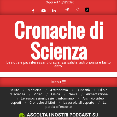
Oggi è il 10/8/2026
Skip
to
content
Cronache di
Scienza
Le notizie più interessanti di scienza, salute, astronomia e tanto
altro.
Primary
Menu
Navigation
Salute
Medicina
Astronomia
Curiosità
Pillole
Menu
di scienza
Video
Fisica
News
Alimentazione
Le associazioni pazienti informano
Archivio video
esperti
Cronache di Libri
La parola all’esperto
La
parola all’esperto
ASCOLTA I NOSTRI PODCAST SU