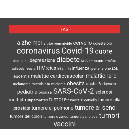
TAG
alzheimer
cervello
colesterolo
artrite reumatoide
coronavirus
Covid-19
cuore
diabete
depressione
demenza
DNA
emicrania
emofilia
HIV
ictus
influenza
epilessia
ipertensione
LDL
fegato
infertilità
malattie rare
malattie cardiovascolari
leucemia
obesità
occhi
microbiota
Parkinson
melanoma
mieloma
SARS-CoV-2
pediatria
sclerosi
psoriasi
tumore
multipla
tumore alla
superbatteri
tumore al cervello
tumore al seno
tumore al polmone
prostata
tumori
tumore del colon
tumore ovarico
tumore pancreas
vaccini