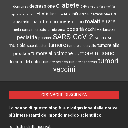
depressione
demenza
DNA
emicrania
emofilia
HIV
ictus
influenza
epilessia
ipertensione
LDL
fegato
infertilità
malattie rare
malattie cardiovascolari
leucemia
obesità
occhi
microbiota
Parkinson
melanoma
mieloma
SARS-CoV-2
pediatria
sclerosi
psoriasi
tumore
multipla
tumore alla
superbatteri
tumore al cervello
tumore al seno
tumore al polmone
prostata
tumori
tumore del colon
tumore ovarico
tumore pancreas
vaccini
CRONACHE DI SCIENZA
Lo scopo di questo blog è la divulgazione delle notize
più interessanti del mondo medico scientifico.
(c) Tutti i diritti riservati