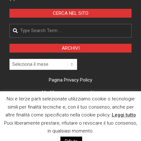
CERCA NEL SITO
Search
ARCHIVI
Archivi
Pagina Privacy Policy
Modifica consenso cookies
Noi e terze parti selezionate utilizziamo cookie o tecnologie
CI TROVI ANCHE SU
simili per finalità tecniche e, con il tuo consenso, anche per
altre finalità come specificato nella cookie policy.
Leggi tutto
Puoi liberamente prestare, rifiutare o revocare il tuo consenso,
in qualsiasi momento.