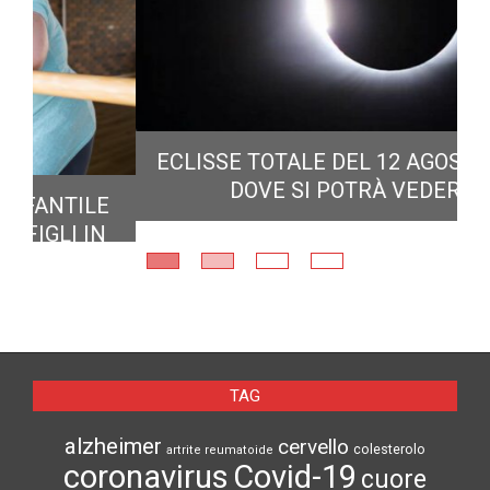
ECLISSE TOTALE DEL 12 AGOSTO 2026:
DOVE SI POTRÀ VEDERE
E
N
TAG
alzheimer
cervello
colesterolo
artrite reumatoide
coronavirus
Covid-19
cuore
diabete