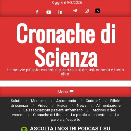
Oggi è il 9/8/2026
Skip
to
content
Cronache di
Scienza
Le notizie più interessanti di scienza, salute, astronomia e tanto
altro.
Primary
Menu
Navigation
Salute
Medicina
Astronomia
Curiosità
Pillole
Menu
di scienza
Video
Fisica
News
Alimentazione
Le associazioni pazienti informano
Archivio video
esperti
Cronache di Libri
La parola all’esperto
La
parola all’esperto
ASCOLTA I NOSTRI PODCAST SU