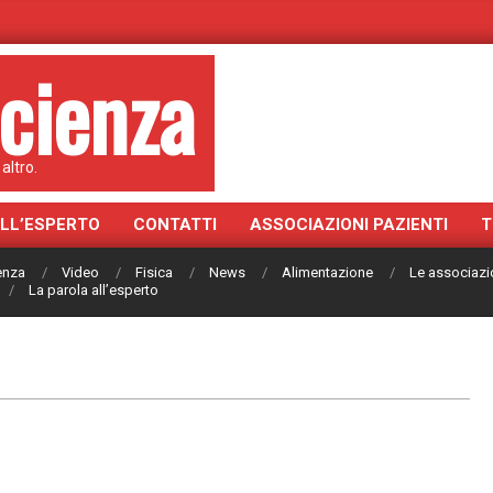
cienza
altro.
ALL’ESPERTO
CONTATTI
ASSOCIAZIONI PAZIENTI
T
ienza
Video
Fisica
News
Alimentazione
Le associazi
La parola all’esperto