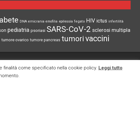
iabete
HIV
ictus
epilessia
DNA
emicrania
emofilia
fegato
infertilità
SARS-CoV-2
pediatria
sclerosi multipla
son
psoriasi
vaccini
tumori
tumore ovarico
tumore pancreas
CI TROVI ANCHE SU
re finalità come specificato nella cookie policy.
Leggi tutto
i momento.
cy
okies
E MAIL