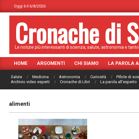
Skip
Oggi è il 6/8/2026
to
Cronache di S
content
Le notizie più interessanti di scienza, salute, astronomia e tanto 
HOME
ARGOMENTI
CHI SIAMO
LA PAROLA 
Primary
Navigation
Salute
Medicina
Astronomia
Curiosità
Pillole di sc
Menu
Archivio video esperti
Cronache di Libri
La parola all’esperto
alimenti