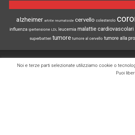
coro
alzheimer
cervello
colesterolo
artrite reumatoide
malattie cardiovascolari
influenza
leucemia
ipertensione
LDL
tumore
tumore alla pr
superbatteri
tumore al cervello
CRONACHE DI SCIENZA
Noi e terze parti selezionate utilizziamo cookie o tecnologi
Search
Lo scopo di questo blog è la divulgazione
Puoi libe
delle notize più interessanti del mondo
medico scientifico.
(c) Tutti i diritti riservati