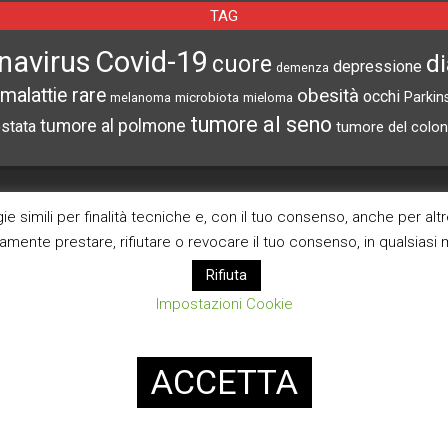
L’ATTIVITÀ CEREBRALE
navirus
Covid-19
d
cuore
depressione
demenza
RIVELA LE MELODIE CHE LE
malattie rare
obesità
occhi
microbiota
Parkin
melanoma
mieloma
PERSONE IMMAGINANO
tumore al seno
tumore al polmone
ostata
tumore del colon
CERCA NEL SITO
ARCHIVI
e simili per finalità tecniche e, con il tuo consenso, anche per alt
Archivi
ramente prestare, rifiutare o revocare il tuo consenso, in qualsias
Rifiuta
Pagina Privacy Poli
Impostazioni Cookie
Modifica consenso co
ACCETTA
Designed using
Magazine News Byte
. Powered by
WordPress
.