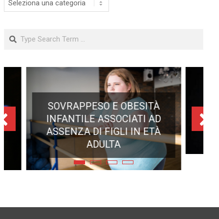
Search
O E OBESITÀ
ASSOCIATI AD
FIGLI IN ETÀ
ULTA
ECLISSE TOTALE DEL 12
AGOSTO 2026: DOVE SI
POTRÀ VEDERE