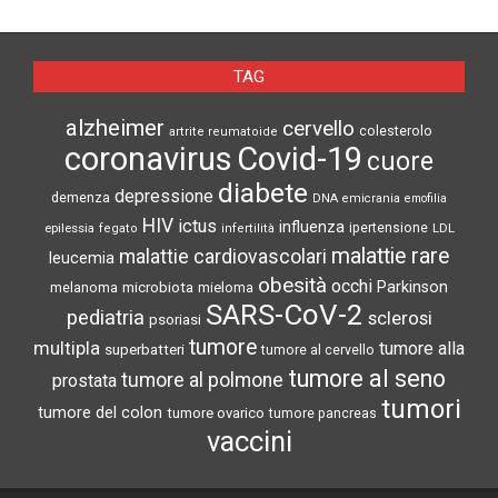
TAG
alzheimer
cervello
colesterolo
artrite reumatoide
coronavirus
Covid-19
cuore
diabete
depressione
demenza
DNA
emicrania
emofilia
HIV
ictus
influenza
epilessia
ipertensione
LDL
fegato
infertilità
malattie rare
malattie cardiovascolari
leucemia
obesità
occhi
microbiota
Parkinson
melanoma
mieloma
SARS-CoV-2
pediatria
sclerosi
psoriasi
tumore
multipla
tumore alla
superbatteri
tumore al cervello
tumore al seno
tumore al polmone
prostata
tumori
tumore del colon
tumore ovarico
tumore pancreas
vaccini