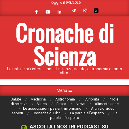
Oggi è il 9/8/2026
Skip
to
content
Cronache di
Scienza
Le notizie più interessanti di scienza, salute, astronomia e tanto
altro.
Primary
Menu
Navigation
Salute
Medicina
Astronomia
Curiosità
Pillole
Menu
di scienza
Video
Fisica
News
Alimentazione
Le associazioni pazienti informano
Archivio video
esperti
Cronache di Libri
La parola all’esperto
La
parola all’esperto
ASCOLTA I NOSTRI PODCAST SU