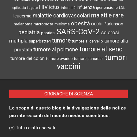
HIV
ictus
influenza
epilessia
ipertensione
LDL
fegato
infertilità
malattie rare
malattie cardiovascolari
leucemia
obesità
occhi
microbiota
Parkinson
melanoma
mieloma
SARS-CoV-2
pediatria
sclerosi
psoriasi
tumore
multipla
tumore alla
superbatteri
tumore al cervello
tumore al seno
tumore al polmone
prostata
tumori
tumore del colon
tumore ovarico
tumore pancreas
vaccini
CRONACHE DI SCIENZA
Lo scopo di questo blog è la divulgazione delle notize
più interessanti del mondo medico scientifico.
(c) Tutti i diritti riservati