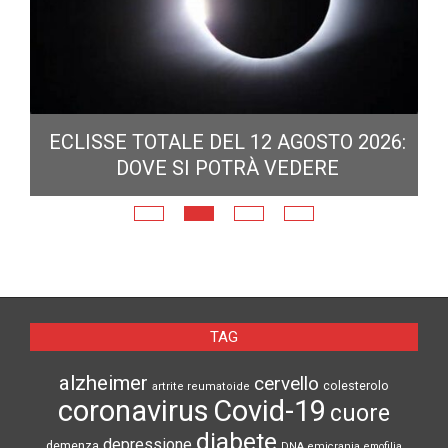
ECLISSE TOTALE DEL 12 AGOSTO 2026:
DOVE SI POTRÀ VEDERE
E
N
TAG
alzheimer
cervello
colesterolo
artrite reumatoide
coronavirus
Covid-19
cuore
diabete
depressione
demenza
DNA
emicrania
emofilia