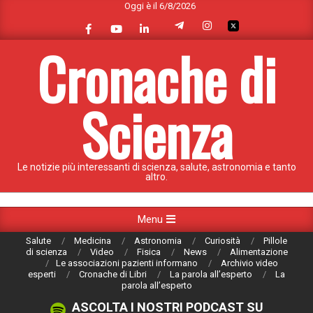
Oggi è il 6/8/2026
Skip
to
content
Cronache di
Scienza
Le notizie più interessanti di scienza, salute, astronomia e tanto
altro.
Primary
Menu
Navigation
Salute
Medicina
Astronomia
Curiosità
Pillole
Menu
di scienza
Video
Fisica
News
Alimentazione
Le associazioni pazienti informano
Archivio video
esperti
Cronache di Libri
La parola all’esperto
La
parola all’esperto
ASCOLTA I NOSTRI PODCAST SU