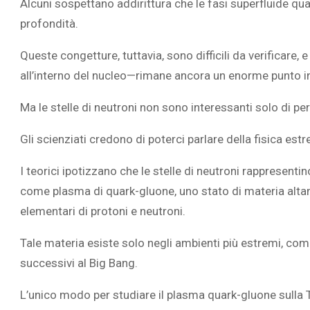
Alcuni sospettano addirittura che le fasi superfluide quan
profondità.
Queste congetture, tuttavia, sono difficili da verificar
all’interno del nucleo—rimane ancora un enorme punto i
Ma le stelle di neutroni non sono interessanti solo di per
Gli scienziati credono di poterci parlare della fisica est
I teorici ipotizzano che le stelle di neutroni rappresent
come plasma di quark-gluone, uno stato di materia alt
elementari di protoni e neutroni.
Tale materia esiste solo negli ambienti più estremi, com
successivi al Big Bang.
L’unico modo per studiare il plasma quark-gluone sulla Te