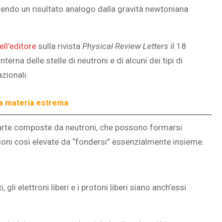
endo un risultato analogo dalla gravità newtoniana
ll’editore
sulla rivista
Physical Review Letters
il 18
SOVRAPPESO E OBESIT
erna delle stelle di neutroni e di alcuni dei tipi di
À CEREBRALE
INFANTILE ASSOCIATI A
zionali.
ELODIE CHE LE
ASSENZA DI FIGLI IN ET
IMMAGINANO
ADULTA
 la materia estrema
 parte composte da neutroni, che possono formarsi
oni così elevate da “fondersi” essenzialmente insieme.
gli elettroni liberi e i protoni liberi siano anch’essi