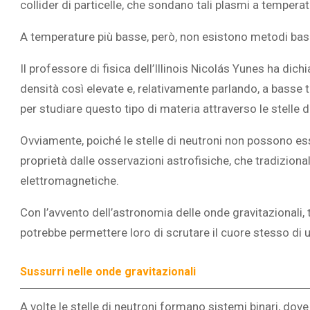
collider di particelle, che sondano tali plasmi a tempera
A temperature più basse, però, non esistono metodi basa
Il professore di fisica dell’Illinois Nicolás Yunes ha dichi
densità così elevate e, relativamente parlando, a basse 
per studiare questo tipo di materia attraverso le stelle di
Ovviamente, poiché le stelle di neutroni non possono esse
proprietà dalle osservazioni astrofisiche, che tradizion
elettromagnetiche.
Con l’avvento dell’astronomia delle onde gravitazionali, t
potrebbe permettere loro di scrutare il cuore stesso di u
Sussurri nelle onde gravitazionali
A volte le stelle di neutroni formano sistemi binari, do