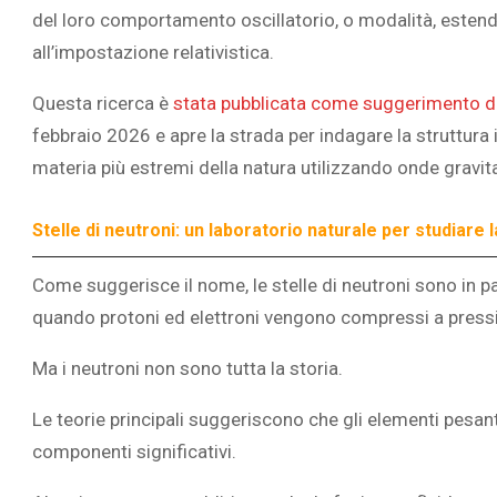
del loro comportamento oscillatorio, o modalità, estend
all’impostazione relativistica.
Questa ricerca è
stata pubblicata come suggerimento de
febbraio 2026 e apre la strada per indagare la struttura int
L’ATTIVIT
materia più estremi della natura utilizzando onde gravita
RIVELA LE M
PERSONE 
Stelle di neutroni: un laboratorio naturale per studiare
Come suggerisce il nome, le stelle di neutroni sono in
quando protoni ed elettroni vengono compressi a pressi
Ma i neutroni non sono tutta la storia.
Le teorie principali suggeriscono che gli elementi pesanti, 
componenti significativi.