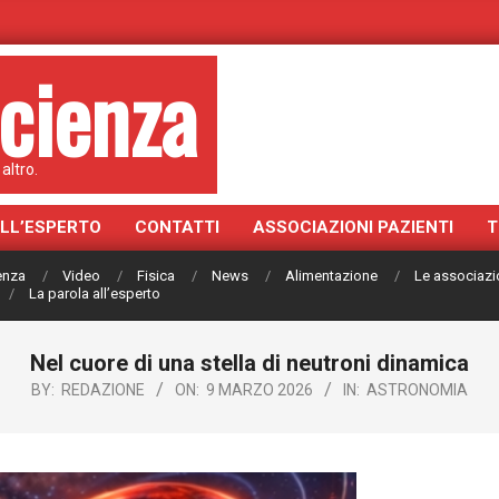
cienza
altro.
ALL’ESPERTO
CONTATTI
ASSOCIAZIONI PAZIENTI
T
ienza
Video
Fisica
News
Alimentazione
Le associazi
La parola all’esperto
Nel cuore di una stella di neutroni dinamica
BY:
REDAZIONE
ON:
9 MARZO 2026
IN:
ASTRONOMIA