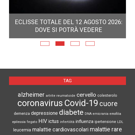
ECLISSE TOTALE DEL 12 AGOSTO 2026:
DOVE SI POTRÀ VEDERE
E
N
TAG
alzheimer
cervello
colesterolo
artrite reumatoide
coronavirus
Covid-19
cuore
diabete
depressione
demenza
DNA
emicrania
emofilia
HIV
ictus
influenza
epilessia
ipertensione
LDL
fegato
infertilità
malattie rare
malattie cardiovascolari
leucemia