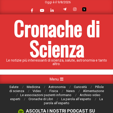
Oggi è il 9/8/2026
Skip
to
content
Cronache di
Scienza
Le notizie più interessanti di scienza, salute, astronomia e tanto
altro.
Primary
Menu
Navigation
Salute
Medicina
Astronomia
Curiosità
Pillole
Menu
di scienza
Video
Fisica
News
Alimentazione
Le associazioni pazienti informano
Archivio video
esperti
Cronache di Libri
La parola all’esperto
La
parola all’esperto
ASCOLTA I NOSTRI PODCAST SU