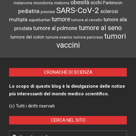
obesità
occhi
microbiota
Parkinson
melanoma
mieloma
SARS-CoV-2
pediatria
sclerosi
psoriasi
tumore
multipla
tumore alla
superbatteri
tumore al cervello
tumore al seno
tumore al polmone
prostata
tumori
tumore del colon
tumore ovarico
tumore pancreas
vaccini
CRONACHE DI SCIENZA
Lo scopo di questo blog è la divulgazione delle notize
più interessanti del mondo medico scientifico.
(c) Tutti i diritti riservati
CERCA NEL SITO
Search