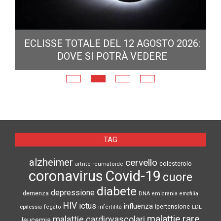
ECLISSE TOTALE DEL 12 AGOSTO 2026:
DOVE SI POTRÀ VEDERE
E
N
TAG
alzheimer
cervello
colesterolo
artrite reumatoide
coronavirus
Covid-19
cuore
diabete
depressione
demenza
DNA
emicrania
emofilia
HIV
ictus
influenza
epilessia
ipertensione
LDL
fegato
infertilità
malattie rare
malattie cardiovascolari
leucemia