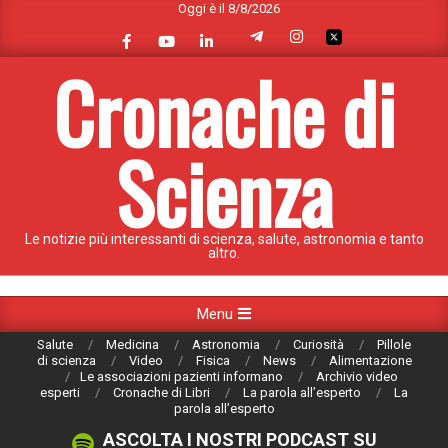
Oggi è il 8/8/2026
Skip
to
content
Cronache di
Scienza
Le notizie più interessanti di scienza, salute, astronomia e tanto
altro.
Primary
Menu
Navigation
Salute
Medicina
Astronomia
Curiosità
Pillole
Menu
di scienza
Video
Fisica
News
Alimentazione
Le associazioni pazienti informano
Archivio video
esperti
Cronache di Libri
La parola all’esperto
La
parola all’esperto
ASCOLTA I NOSTRI PODCAST SU