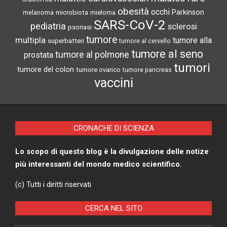
obesità
occhi
microbiota
Parkinson
melanoma
mieloma
SARS-CoV-2
pediatria
sclerosi
psoriasi
tumore
multipla
tumore alla
superbatteri
tumore al cervello
tumore al seno
tumore al polmone
prostata
tumori
tumore del colon
tumore ovarico
tumore pancreas
vaccini
CRONACHE DI SCIENZA
Lo scopo di questo blog è la divulgazione delle notize
più interessanti del mondo medico scientifico.
(c) Tutti i diritti riservati
CERCA NEL SITO