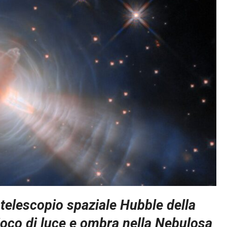
telescopio spaziale Hubble della
co di luce e ombra nella Nebulosa