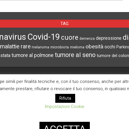
TAG
navirus
Covid-19
d
cuore
depressione
demenza
malattie rare
obesità
occhi
microbiota
Parkin
melanoma
mieloma
tumore al seno
tumore al polmone
ostata
tumore del colon
CERCA NEL SITO
ARCHIVI
e simili per finalità tecniche e, con il tuo consenso, anche per alt
ramente prestare, rifiutare o revocare il tuo consenso, in qualsias
Archivi
Rifiuta
Impostazioni Cookie
Pagina Privacy Poli
Modifica consenso co