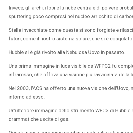
Invece, gli archi, i lobi e la nube centrale di polvere pro
sputtering poco compresi nel nucleo arricchito di carbon
Stelle invecchiate come queste si sono forgiate e rilasci
futuri, come il nostro sistema solare, che si è coagulato ne
Hubble si è già rivolto alla Nebulosa Uovo in passato.
Una prima immagine in luce visibile da WFPC2 fu
comple
infrarosso, che offriva una visione più ravvicinata della
Nel 2003, l’ACS ha offerto
una nuova visione
dell’Uovo, 
intorno ad esso.
Un’ulteriore immagine dello strumento WFC3 di
Hubble 
drammatiche uscite di gas.
Questa nuova immagine combina i dati utilizzati per cre