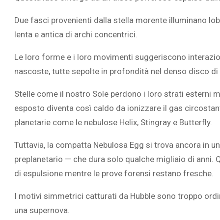
Due fasci provenienti dalla stella morente illuminano lo
lenta e antica di archi concentrici.
Le loro forme e i loro movimenti suggeriscono interazio
L’ATTIVIT
nascoste, tutte sepolte in profondità nel denso disco di 
RIVELA LE M
PERSONE 
Stelle come il nostro Sole perdono i loro strati esterni m
esposto diventa così caldo da ionizzare il gas circostant
planetarie come le nebulose Helix, Stingray e Butterfly.
Tuttavia, la compatta Nebulosa Egg si trova ancora in u
preplanetario — che dura solo qualche migliaio di anni.
di espulsione mentre le prove forensi restano fresche.
I motivi simmetrici catturati da Hubble sono troppo ord
una supernova.