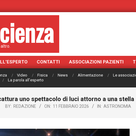
cienza
altro.
ALL’ESPERTO
CONTATTI
ASSOCIAZIONI PAZIENTI
T
ienza
Video
Fisica
News
Alimentazione
Le associazi
La parola all’esperto
attura uno spettacolo di luci attorno a una stell
BY:
REDAZIONE
ON:
11 FEBBRAIO 2026
IN:
ASTRONOMIA