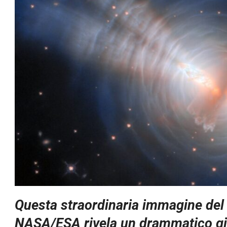
Questa straordinaria immagine del 
NASA/ESA rivela un drammatico gio