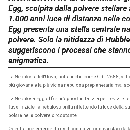
Egg, scolpita dalla polvere stellare
1.000 anni luce di distanza nella c
Egg presenta una stella centrale n
polvere. Solo la nitidezza di Hubble 
suggeriscono i processi che stann
enigmatica.
La Nebulosa dell’Uovo, nota anche come CRL 2688, si trova
più giovane e la più vicina
nebulosa preplanetaria
mai
sc
La Nebulosa Egg offre un’opportunità rara per testare teo
fase iniziale, la nebulosa brilla riflettendo la luce della
polare nella polvere circostante.
Questa luce emerge da un disco polveroso espulso dalla s