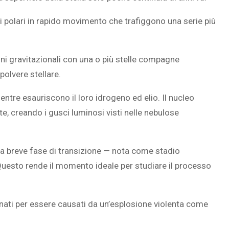
bi polari in rapido movimento che trafiggono una serie più
SOVRAPPESO E OBESIT
ni gravitazionali con una o più stelle compagne
À CEREBRALE
INFANTILE ASSOCIATI A
polvere stellare.
ELODIE CHE LE
ASSENZA DI FIGLI IN ET
IMMAGINANO
ADULTA
entre esauriscono il loro idrogeno ed elio. Il nucleo
e, creando i gusci luminosi visti nelle nebulose
na breve fase di transizione — nota come stadio
 Questo rende il momento ideale per studiare il processo
inati per essere causati da un’esplosione violenta come