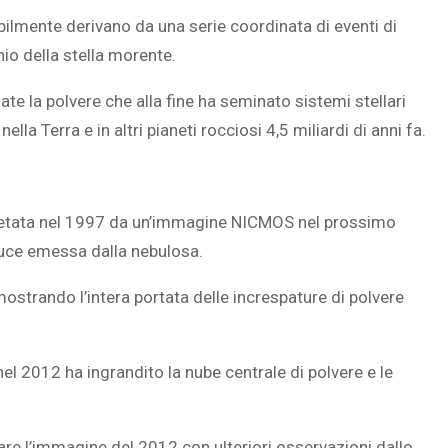
babilmente derivano da una serie coordinata di eventi di
io della stella morente.
ate la polvere che alla fine ha seminato sistemi stellari
lla Terra e in altri pianeti rocciosi 4,5 miliardi di anni fa.
tata nel 1997
da un’immagine NICMOS nel prossimo
 luce emessa dalla nebulosa.
mostrando l’intera portata delle increspature di polvere
nel 2012
ha ingrandito la nube centrale di polvere e le
are l’immagine del 2012 con ulteriori osservazioni dallo