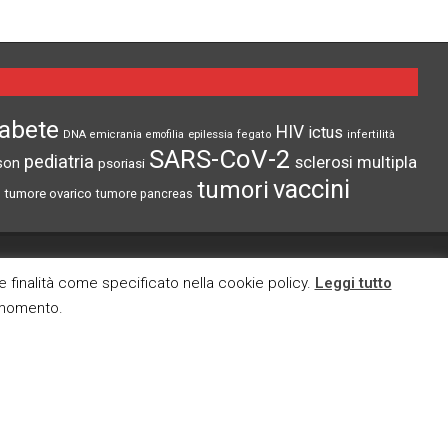
iabete
HIV
ictus
epilessia
DNA
emicrania
emofilia
fegato
infertilità
SARS-CoV-2
pediatria
sclerosi multipla
son
psoriasi
vaccini
tumori
tumore ovarico
tumore pancreas
CI TROVI ANCHE SU
re finalità come specificato nella cookie policy.
Leggi tutto
i momento.
cy
okies
E MAIL