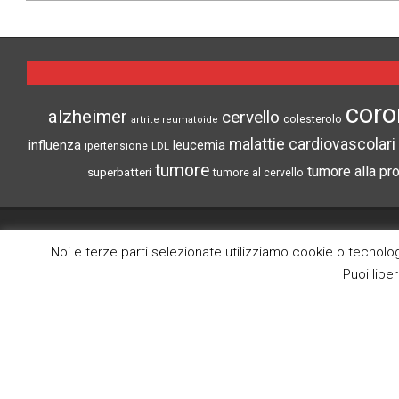
2026-
02-
11
coro
alzheimer
cervello
colesterolo
artrite reumatoide
malattie cardiovascolari
influenza
leucemia
ipertensione
LDL
tumore
tumore alla pr
superbatteri
tumore al cervello
CRONACHE DI SCIENZA
Noi e terze parti selezionate utilizziamo cookie o tecnologi
Puoi libe
Search
Lo scopo di questo blog è la divulgazione
delle notize più interessanti del mondo
medico scientifico.
(c) Tutti i diritti riservati