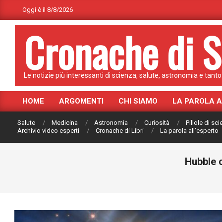
Skip
Oggi è il 8/8/2026
to
Cronache di S
content
Le notizie più interessanti di scienza, salute, astronomia e tanto 
HOME
ARGOMENTI
CHI SIAMO
LA PAROLA 
Primary
Navigation
Salute
Medicina
Astronomia
Curiosità
Pillole di sc
Menu
Archivio video esperti
Cronache di Libri
La parola all’esperto
Hubble c