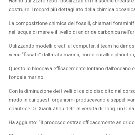
Hanno utilizzato resti fossilizzati di minuscole creatur
costruire il record più dettagliato della chimica oceanica
La composizione chimica dei fossili, chiamati foraminife
nell’acqua di mare e il livello di anidride carbonica nell’ar
Utilizzando modelli creati al computer, il team ha dimost
viene “fissato” dalla vita marina, come coralli e plancton,
Questo lo bloccava efficacemente lontano dall’oceano 
fondale marino.
Con la diminuzione dei livelli di calcio disciolto nel cors
modo in cui questi organismi producevano e seppellivano
coautrice Dr. Xiaoli Zhou dell’Università di Tongji in Cina
Ha aggiunto: “Il processo estrae efficacemente anidride