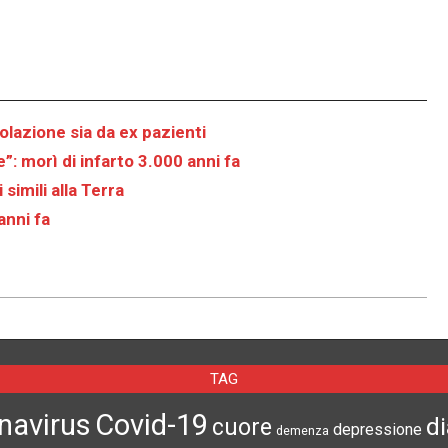
olazione sia da ex pazienti
”: morì di infarto 3.000 anni fa
simili alla Terra
anni fa
TAG
navirus
Covid-19
d
cuore
depressione
demenza