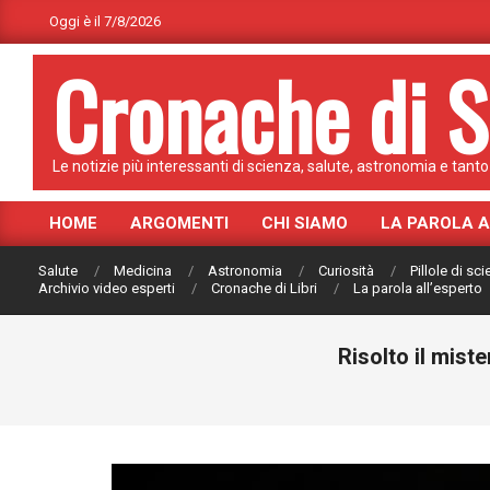
Skip
Oggi è il 7/8/2026
to
Cronache di S
content
Le notizie più interessanti di scienza, salute, astronomia e tanto 
HOME
ARGOMENTI
CHI SIAMO
LA PAROLA 
Primary
Navigation
Salute
Medicina
Astronomia
Curiosità
Pillole di sc
Menu
Archivio video esperti
Cronache di Libri
La parola all’esperto
Risolto il miste