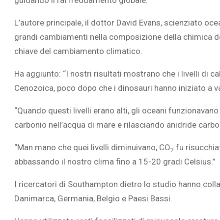
guidando il raffreddamento globale.
L’autore principale, il dottor David Evans, scienziato o
grandi cambiamenti nella composizione della chimica de
chiave del cambiamento climatico.
L’ATTIVIT
Ha aggiunto: “I nostri risultati mostrano che i livelli di cal
RIVELA LE M
Cenozoica, poco dopo che i dinosauri hanno iniziato a va
PERSONE 
“Quando questi livelli erano alti, gli oceani funziona
carbonio nell’acqua di mare e rilasciando anidride carbon
“Man mano che quei livelli diminuivano, CO
fu risucchia
2
abbassando il nostro clima fino a 15-20 gradi Celsius.”
I ricercatori di Southampton dietro lo studio hanno colla
Danimarca, Germania, Belgio e Paesi Bassi.