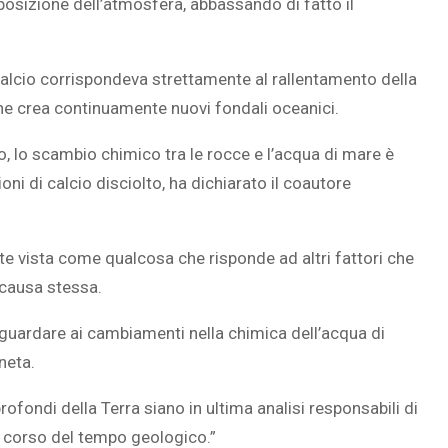
izione dell’atmosfera, abbassando di fatto il
calcio corrispondeva strettamente al rallentamento della
he crea continuamente nuovi fondali oceanici.
, lo scambio chimico tra le rocce e l’acqua di mare è
i di calcio disciolto, ha dichiarato il coautore
te vista come qualcosa che risponde ad altri fattori che
 causa stessa.
uardare ai cambiamenti nella chimica dell’acqua di
neta.
fondi della Terra siano in ultima analisi responsabili di
l corso del tempo geologico.”