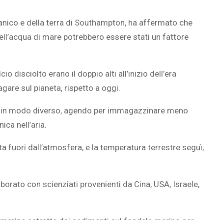
ceanico e della terra di Southampton, ha affermato che
ll’acqua di mare potrebbero essere stati un fattore
SOVRAPPESO E OBESIT
À CEREBRALE
INFANTILE ASSOCIATI A
cio disciolto erano il doppio alti all’inizio dell’era
ELODIE CHE LE
ASSENZA DI FIGLI IN ET
gare sul pianeta, rispetto a oggi.
IMMAGINANO
ADULTA
vano in modo diverso, agendo per immagazzinare meno
ica nell’aria.
ta fuori dall’atmosfera, e la temperatura terrestre seguì,
borato con scienziati provenienti da Cina, USA, Israele,