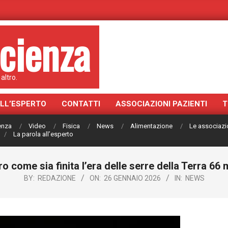
cienza
altro.
ALL’ESPERTO
CONTATTI
ASSOCIAZIONI PAZIENTI
T
ienza
Video
Fisica
News
Alimentazione
Le associazi
La parola all’esperto
ro come sia finita l’era delle serre della Terra 66 m
BY:
REDAZIONE
ON:
26 GENNAIO 2026
IN:
NEWS