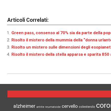
Articoli Correlati:
Green pass, consenso al 70% sia da parte della pop
Risolto il mistero della mummia della “donna urlante
Risolto un mistero sulle dimensioni degli esopianeti 
Risolto il mistero della stella apparsa e sparita 850 
2026-
01-
26
coro
alzheimer
cervello
colesterolo
artrite reumatoide