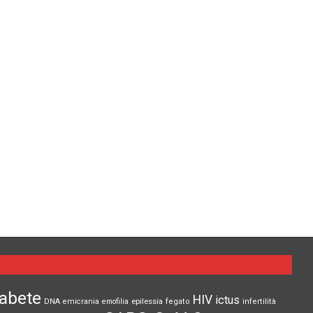
iabete
HIV
ictus
epilessia
DNA
emicrania
emofilia
fegato
infertilità