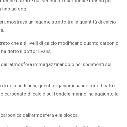
e marine estratte dai sedimenti sul fondale marino per
 fino ad oggi.
ri, mostrava un legame stretto tra la quantità di calcio
ia.
rato che alti livelli di calcio modificano quanto carbonio
 ha detto il dottor Evans.
e dall’atmosfera immagazzinandolo nei sedimenti sul
o di milioni di anni, questi organismi hanno modificato il
 carbonato di calcio sul fondale marino, ha aggiunto la
.
 carbonica dall’atmosfera e la blocca.