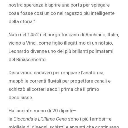
nostra speranza è aprire una porta per spiegare
cosa fosse così unico nel ragazzo più intelligente
della storia.”
Nato nel 1452
nel borgo toscano di Anchiano, Italia,
vicino a Vinci, come figlio illegittimo di un notaio,
Leonardo divenne uno dei più brillanti polimatemi
del Rinascimento.
Dissezionò cadaveri per mappare l’anatomia,
mappò le correnti fluviali per progettare canali e
schizzò elicotteri secoli prima che il primo
decollasse.
Ha lasciato meno di 20 dipinti—
la
Gioconda
e
L’Ultima Cena
sono i più famosi—e
migliaia di disegni, schizzi e appunti che continuano