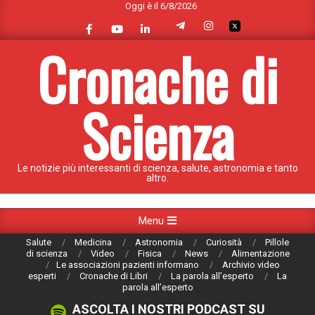
Oggi è il 6/8/2026
Skip
to
content
Cronache di
Scienza
Le notizie più interessanti di scienza, salute, astronomia e tanto
altro.
Primary
Menu
Navigation
Salute
Medicina
Astronomia
Curiosità
Pillole
Menu
di scienza
Video
Fisica
News
Alimentazione
Le associazioni pazienti informano
Archivio video
esperti
Cronache di Libri
La parola all’esperto
La
parola all’esperto
ASCOLTA I NOSTRI PODCAST SU