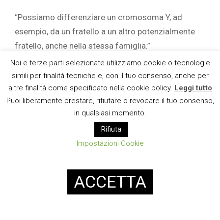
“Possiamo differenziare un cromosoma Y, ad
esempio, da un fratello a un altro potenzialmente
fratello, anche nella stessa famiglia.”
Noi e terze parti selezionate utilizziamo cookie o tecnologie
Un dettaglio così granulare potrebbe permettere
simili per finalità tecniche e, con il tuo consenso, anche per
agli scienziati di identificare, all’interno di un
altre finalità come specificato nella cookie policy.
Leggi tutto
aplogruppo più ampio, un insieme unico di varianti
Puoi liberamente prestare, rifiutare o revocare il tuo consenso,
che appartiene solo alla famiglia dei da Vinci.
in qualsiasi momento.
Rifiuta
Questo potrebbe permettere loro di distinguere i
Impostazioni Cookie
familiari stretti da molti altri che condividono
l’aplogruppo E1b1b.
ACCETTA
Se questi sforzi riusciranno a individuare il
cromosoma Y di Leonardo, la sua sequenza
diventerebbe la verità genomica del progetto.