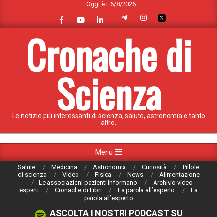
Oggi è il 6/8/2026
Skip
to
content
Cronache di
Scienza
Le notizie più interessanti di scienza, salute, astronomia e tanto
altro.
Primary
Menu
Navigation
Salute
Medicina
Astronomia
Curiosità
Pillole
Menu
di scienza
Video
Fisica
News
Alimentazione
Le associazioni pazienti informano
Archivio video
esperti
Cronache di Libri
La parola all’esperto
La
parola all’esperto
ASCOLTA I NOSTRI PODCAST SU