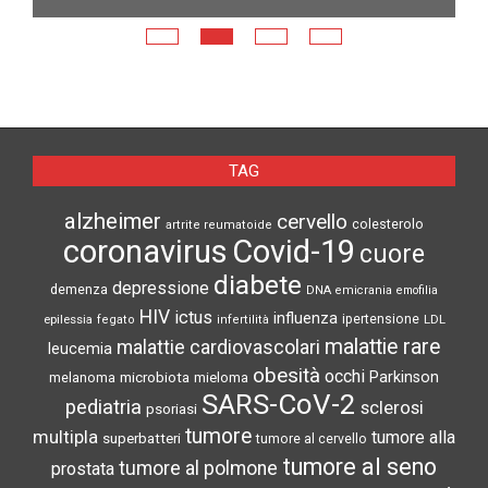
E
N
TAG
alzheimer
cervello
colesterolo
artrite reumatoide
coronavirus
Covid-19
cuore
diabete
depressione
demenza
DNA
emicrania
emofilia
HIV
ictus
influenza
epilessia
ipertensione
LDL
fegato
infertilità
malattie rare
malattie cardiovascolari
leucemia
obesità
occhi
microbiota
Parkinson
melanoma
mieloma
SARS-CoV-2
pediatria
sclerosi
psoriasi
tumore
multipla
tumore alla
superbatteri
tumore al cervello
tumore al seno
tumore al polmone
prostata