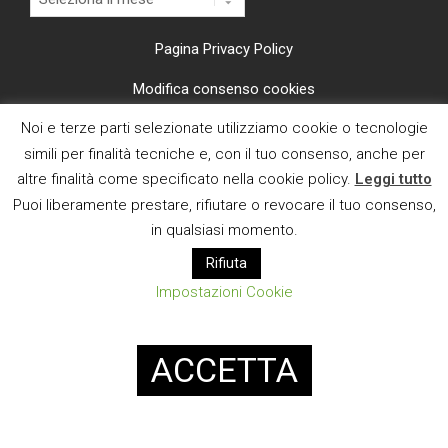
Pagina Privacy Policy
Modifica consenso cookies
Noi e terze parti selezionate utilizziamo cookie o tecnologie
CI TROVI ANCHE SU
simili per finalità tecniche e, con il tuo consenso, anche per
altre finalità come specificato nella cookie policy.
Leggi tutto
Puoi liberamente prestare, rifiutare o revocare il tuo consenso,
in qualsiasi momento.
Rifiuta
E MAIL
Impostazioni Cookie
Designed using
Magazine News Byte
. Powered by
WordPress
.
ACCETTA