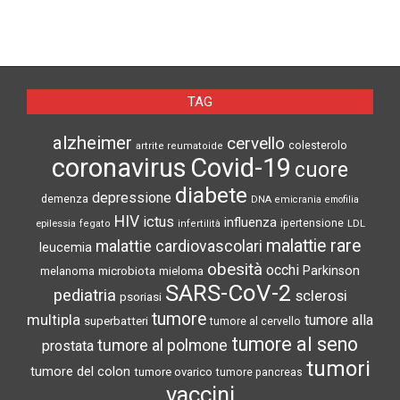
TAG
alzheimer
cervello
colesterolo
artrite reumatoide
coronavirus
Covid-19
cuore
diabete
depressione
demenza
DNA
emicrania
emofilia
HIV
ictus
influenza
epilessia
ipertensione
LDL
fegato
infertilità
malattie rare
malattie cardiovascolari
leucemia
obesità
occhi
microbiota
Parkinson
melanoma
mieloma
SARS-CoV-2
pediatria
sclerosi
psoriasi
tumore
multipla
tumore alla
superbatteri
tumore al cervello
tumore al seno
tumore al polmone
prostata
tumori
tumore del colon
tumore ovarico
tumore pancreas
vaccini