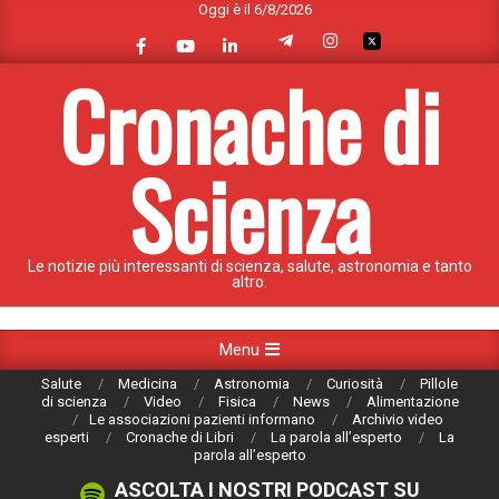
Oggi è il 6/8/2026
Skip
to
content
Cronache di
Scienza
Le notizie più interessanti di scienza, salute, astronomia e tanto
altro.
Primary
Menu
Navigation
Salute
Medicina
Astronomia
Curiosità
Pillole
Menu
di scienza
Video
Fisica
News
Alimentazione
Le associazioni pazienti informano
Archivio video
esperti
Cronache di Libri
La parola all’esperto
La
parola all’esperto
ASCOLTA I NOSTRI PODCAST SU