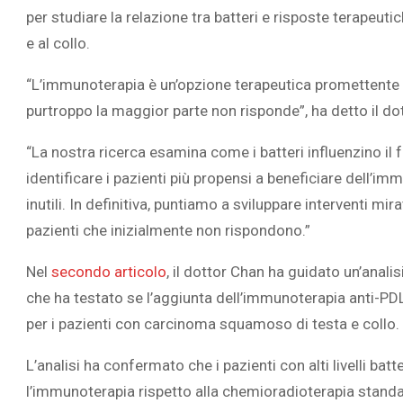
per studiare la relazione tra batteri e risposte terapeuti
e al collo.
“L’immunoterapia è un’opzione terapeutica promettente pe
purtroppo la maggior parte non risponde”, ha detto il dot
“La nostra ricerca esamina come i batteri influenzino il 
identificare i pazienti più propensi a beneficiare dell’imm
inutili. In definitiva, puntiamo a sviluppare interventi mir
pazienti che inizialmente non rispondono.”
Nel
secondo articolo
, il dottor Chan ha guidato un’analis
che ha testato se l’aggiunta dell’immunoterapia anti-PDL
per i pazienti con carcinoma squamoso di testa e collo.
L’analisi ha confermato che i pazienti con alti livelli batt
l’immunoterapia rispetto alla chemioradioterapia standa