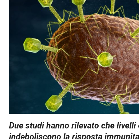
Due studi hanno rilevato che livelli 
indeboliscono la risposta immunita