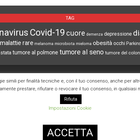
TAG
navirus
Covid-19
d
cuore
depressione
demenza
malattie rare
obesità
occhi
microbiota
Parkin
melanoma
mieloma
tumore al seno
tumore al polmone
ostata
tumore del colon
CERCA NEL SITO
ARCHIVI
e simili per finalità tecniche e, con il tuo consenso, anche per alt
ramente prestare, rifiutare o revocare il tuo consenso, in qualsias
Archivi
Rifiuta
Impostazioni Cookie
Pagina Privacy Poli
Modifica consenso co
ACCETTA