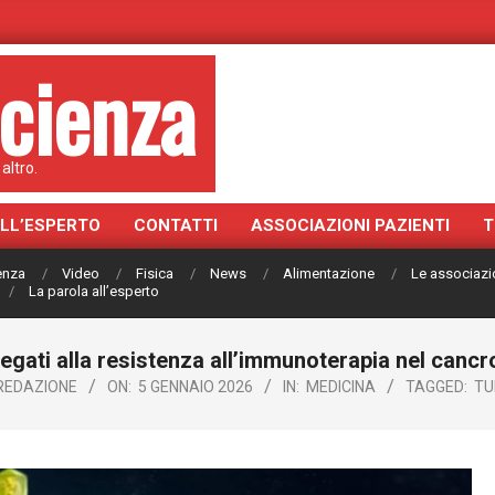
cienza
altro.
ALL’ESPERTO
CONTATTI
ASSOCIAZIONI PAZIENTI
T
ienza
Video
Fisica
News
Alimentazione
Le associazi
La parola all’esperto
legati alla resistenza all’immunoterapia nel cancro 
REDAZIONE
ON:
5 GENNAIO 2026
IN:
MEDICINA
TAGGED:
TU