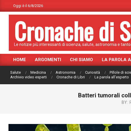
Skip
Oggi è il 6/8/2026
to
Cronache di S
content
Le notizie più interessanti di scienza, salute, astronomia e tanto 
HOME
ARGOMENTI
CHI SIAMO
LA PAROLA 
Primary
Navigation
Salute
Medicina
Astronomia
Curiosità
Pillole di sc
Menu
Archivio video esperti
Cronache di Libri
La parola all’esperto
Batteri tumorali col
BY: