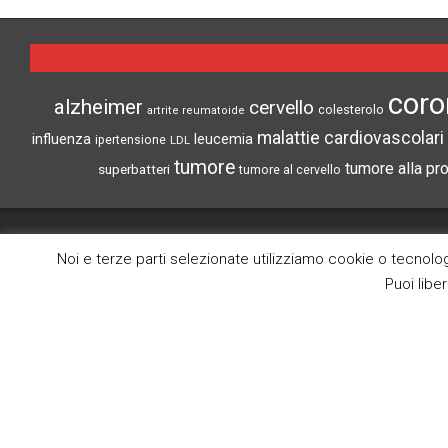
01-
05
coro
alzheimer
cervello
colesterolo
artrite reumatoide
malattie cardiovascolari
influenza
leucemia
ipertensione
LDL
tumore
tumore alla pr
superbatteri
tumore al cervello
CRONACHE DI SCIENZA
Noi e terze parti selezionate utilizziamo cookie o tecnologi
Puoi libe
Search
Lo scopo di questo blog è la divulgazione
delle notize più interessanti del mondo
medico scientifico.
(c) Tutti i diritti riservati