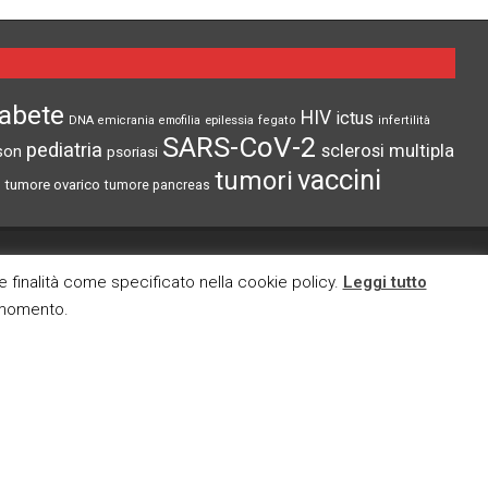
iabete
HIV
ictus
epilessia
DNA
emicrania
emofilia
fegato
infertilità
SARS-CoV-2
pediatria
sclerosi multipla
son
psoriasi
vaccini
tumori
tumore ovarico
tumore pancreas
CI TROVI ANCHE SU
re finalità come specificato nella cookie policy.
Leggi tutto
i momento.
cy
okies
E MAIL