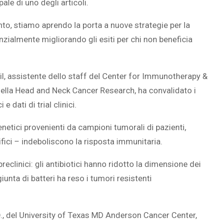
ale di uno degli articoli.
nto, stiamo aprendo la porta a nuove strategie per la
enzialmente migliorando gli esiti per chi non beneficia
SOVRAPPESO E OBESIT
À CEREBRALE
INFANTILE ASSOCIATI A
ail, assistente dello staff del Center for Immunotherapy &
ELODIE CHE LE
ASSENZA DI FIGLI IN ET
IMMAGINANO
ADULTA
e della Head and Neck Cancer Research, ha convalidato i
e dati di trial clinici.
genetici provenienti da campioni tumorali di pazienti,
cifici – indeboliscono la risposta immunitaria.
preclinici: gli antibiotici hanno ridotto la dimensione dei
unta di batteri ha reso i tumori resistenti
D., del University of Texas MD Anderson Cancer Center,