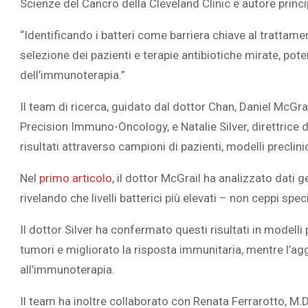
Scienze del Cancro della Cleveland Clinic e autore princip
“Identificando i batteri come barriera chiave al trattame
selezione dei pazienti e terapie antibiotiche mirate, pot
dell’immunoterapia.”
L’ATTIVIT
Il team di ricerca, guidato dal dottor Chan, Daniel McGr
RIVELA LE M
PERSONE 
Precision Immuno-Oncology, e
Natalie Silver, direttric
risultati attraverso campioni di pazienti, modelli preclinici 
Nel
primo articolo
, il dottor McGrail ha analizzato dati 
rivelando che livelli batterici più elevati – non ceppi spe
Il dottor Silver ha confermato questi risultati in modelli 
tumori e migliorato la risposta immunitaria, mentre l’aggi
all’immunoterapia.
Il team ha inoltre collaborato con Renata Ferrarotto, M.