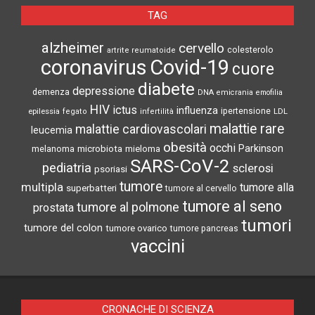
TAG
alzheimer
cervello
colesterolo
artrite reumatoide
coronavirus
Covid-19
cuore
diabete
depressione
demenza
DNA
emicrania
emofilia
HIV
ictus
influenza
epilessia
ipertensione
LDL
fegato
infertilità
malattie rare
malattie cardiovascolari
leucemia
obesità
occhi
microbiota
Parkinson
melanoma
mieloma
SARS-CoV-2
pediatria
sclerosi
psoriasi
tumore
multipla
tumore alla
superbatteri
tumore al cervello
tumore al seno
tumore al polmone
prostata
tumori
tumore del colon
tumore ovarico
tumore pancreas
vaccini
CRONACHE DI SCIENZA