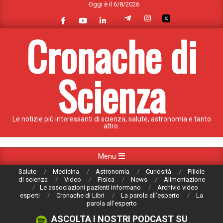
Oggi è il 6/8/2026
Skip
to
content
Cronache di
Scienza
Le notizie più interessanti di scienza, salute, astronomia e tanto
altro.
Primary
Menu
Navigation
Salute
Medicina
Astronomia
Curiosità
Pillole
Menu
di scienza
Video
Fisica
News
Alimentazione
Le associazioni pazienti informano
Archivio video
esperti
Cronache di Libri
La parola all’esperto
La
parola all’esperto
ASCOLTA I NOSTRI PODCAST SU