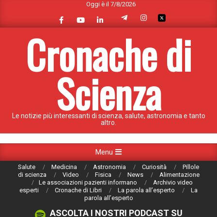
Oggi è il 7/8/2026
Skip
to
content
Cronache di
Scienza
Le notizie più interessanti di scienza, salute, astronomia e tanto
altro.
Primary
Menu
Navigation
Salute
Medicina
Astronomia
Curiosità
Pillole
Menu
di scienza
Video
Fisica
News
Alimentazione
Le associazioni pazienti informano
Archivio video
esperti
Cronache di Libri
La parola all’esperto
La
parola all’esperto
ASCOLTA I NOSTRI PODCAST SU