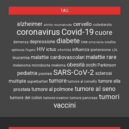
TAG
alzheimer
cervello
colesterolo
artrite reumatoide
coronavirus
Covid-19
cuore
diabete
depressione
demenza
DNA
emicrania
emofilia
HIV
ictus
influenza
epilessia
ipertensione
LDL
fegato
infertilità
malattie rare
malattie cardiovascolari
leucemia
obesità
occhi
microbiota
Parkinson
melanoma
mieloma
SARS-CoV-2
pediatria
sclerosi
psoriasi
tumore
multipla
tumore alla
superbatteri
tumore al cervello
tumore al seno
tumore al polmone
prostata
tumori
tumore del colon
tumore ovarico
tumore pancreas
vaccini