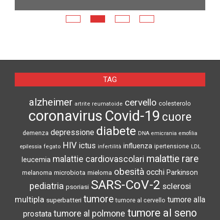
E
N
TAG
alzheimer
cervello
colesterolo
artrite reumatoide
coronavirus
Covid-19
cuore
diabete
depressione
demenza
DNA
emicrania
emofilia
HIV
ictus
influenza
epilessia
ipertensione
LDL
fegato
infertilità
malattie rare
malattie cardiovascolari
leucemia
obesità
occhi
microbiota
Parkinson
melanoma
mieloma
SARS-CoV-2
pediatria
sclerosi
psoriasi
tumore
multipla
tumore alla
superbatteri
tumore al cervello
tumore al seno
tumore al polmone
prostata