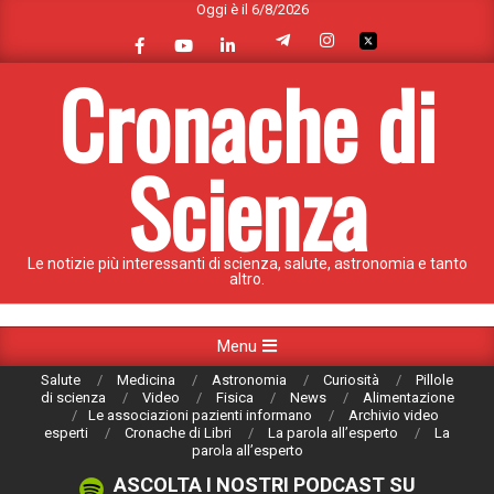
Oggi è il 6/8/2026
Skip
to
content
Cronache di
Scienza
Le notizie più interessanti di scienza, salute, astronomia e tanto
altro.
Primary
Menu
Navigation
Salute
Medicina
Astronomia
Curiosità
Pillole
Menu
di scienza
Video
Fisica
News
Alimentazione
Le associazioni pazienti informano
Archivio video
esperti
Cronache di Libri
La parola all’esperto
La
parola all’esperto
ASCOLTA I NOSTRI PODCAST SU