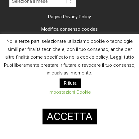
Pagina Privacy Policy
Modifica consenso cookies
Noi e terze parti selezionate utilizziamo cookie o tecnologie
CI TROVI ANCHE SU
simili per finalità tecniche e, con il tuo consenso, anche per
altre finalità come specificato nella cookie policy.
Leggi tutto
Puoi liberamente prestare, rifiutare o revocare il tuo consenso,
in qualsiasi momento.
Rifiuta
E MAIL
Impostazioni Cookie
Designed using
Magazine News Byte
. Powered by
WordPress
.
ACCETTA