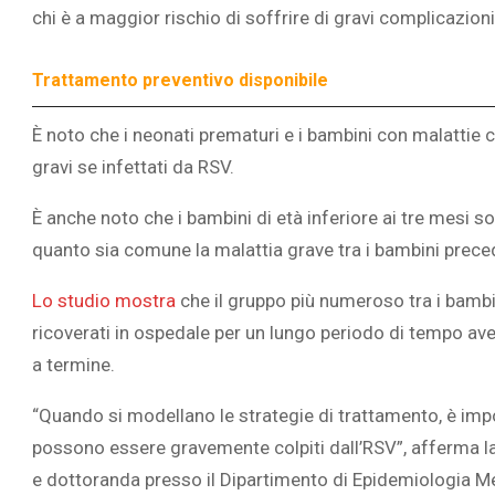
chi è a maggior rischio di soffrire di gravi complicazion
Trattamento preventivo disponibile
È noto che i neonati prematuri e i bambini con malattie 
L’ATTIVIT
gravi se infettati da RSV.
RIVELA LE M
PERSONE 
È anche noto che i bambini di età inferiore ai tre mesi s
quanto sia comune la malattia grave tra i bambini prec
Lo studio mostra
che il gruppo più numeroso tra i bambi
ricoverati in ospedale per un lungo periodo di tempo av
a termine.
“Quando si modellano le strategie di trattamento, è impo
possono essere gravemente colpiti dall’RSV”, afferma la
e dottoranda presso il Dipartimento di Epidemiologia Med