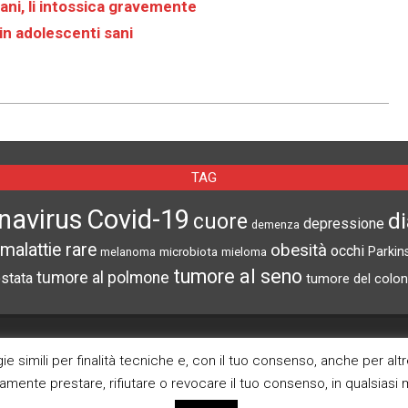
ani, li intossica gravemente
in adolescenti sani
TAG
navirus
Covid-19
d
cuore
depressione
demenza
malattie rare
obesità
occhi
microbiota
Parkin
melanoma
mieloma
tumore al seno
tumore al polmone
ostata
tumore del colon
CERCA NEL SITO
ARCHIVI
e simili per finalità tecniche e, con il tuo consenso, anche per alt
ramente prestare, rifiutare o revocare il tuo consenso, in qualsias
Archivi