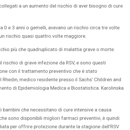
 collegati a un aumento del rischio di aver bisogno di cure
ra 0 e 3 anni o gemelli, avevano un rischio circa tre volte
un rischio quasi quattro volte maggiore.
chio più che quadruplicato di malattia grave o morte.
 rischio di grave infezione da RSV, e sono questi
ione con il trattamento preventivo che è stato
el Rhedin, medico residente presso il Sachs’ Children and
mento di Epidemiologia Medica e Biostatistica. Karolinska
di bambini che necessitano di cure intensive a causa
e sono disponibili migliori farmaci preventivi, è quindi
liata per offrire protezione durante la stagione dell’RSV