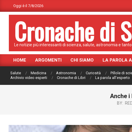
Skip
Oggi è il 7/8/2026
to
Cronache di S
content
Le notizie più interessanti di scienza, salute, astronomia e tanto 
HOME
ARGOMENTI
CHI SIAMO
LA PAROLA 
Primary
Navigation
Salute
Medicina
Astronomia
Curiosità
Pillole di sc
Menu
Archivio video esperti
Cronache di Libri
La parola all’esperto
Anche i
BY:
RE