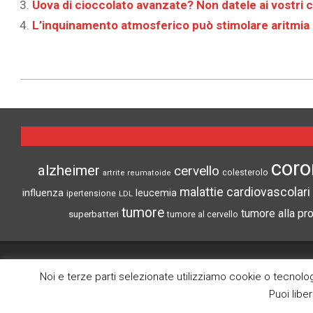
Uova di cioccolato avanzate? Non datele ai vostri c
L’inquinamento atmosferico può stimolare aritmia 
2025-
09-
10
coro
alzheimer
cervello
colesterolo
artrite reumatoide
malattie cardiovascolari
influenza
leucemia
ipertensione
LDL
tumore
tumore alla pr
superbatteri
tumore al cervello
CRONACHE DI SCIENZA
Noi e terze parti selezionate utilizziamo cookie o tecnologi
Puoi libe
Search
Lo scopo di questo blog è la divulgazione