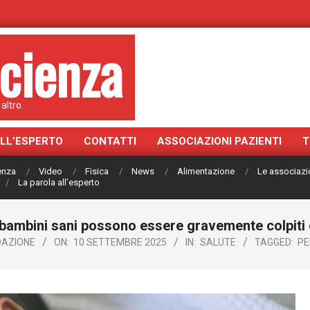
cienza
altro.
ALL’ESPERTO
CONTATTI
ASSOCIAZIONI PAZIENTI
T
ienza
Video
Fisica
News
Alimentazione
Le associazi
La parola all’esperto
 bambini sani possono essere gravemente colpiti 
DAZIONE
ON:
10 SETTEMBRE 2025
IN:
SALUTE
TAGGED:
PE