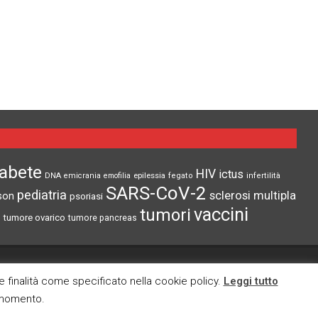
iabete
HIV
ictus
epilessia
DNA
emicrania
emofilia
fegato
infertilità
SARS-CoV-2
pediatria
sclerosi multipla
son
psoriasi
vaccini
tumori
tumore ovarico
tumore pancreas
CI TROVI ANCHE SU
re finalità come specificato nella cookie policy.
Leggi tutto
i momento.