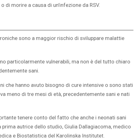
i o di morire a causa di un’infezione da RSV.
SOVRAPPESO E OBESIT
croniche sono a maggior rischio di sviluppare malattie
À CEREBRALE
INFANTILE ASSOCIATI A
ELODIE CHE LE
ASSENZA DI FIGLI IN ET
IMMAGINANO
ADULTA
ono particolarmente vulnerabili, ma non è del tutto chiaro
edentemente sani.
ni che hanno avuto bisogno di cure intensive o sono stati
eva meno di tre mesi di età, precedentemente sani e nati
rtante tenere conto del fatto che anche i neonati sani
 prima autrice dello studio, Giulia Dallagiacoma, medico
ica e Biostatistica del Karolinska Institutet.