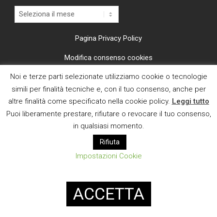
Archivi
Pagina Privacy Policy
Modifica consenso cookies
Noi e terze parti selezionate utilizziamo cookie o tecnologie
CI TROVI ANCHE SU
simili per finalità tecniche e, con il tuo consenso, anche per
altre finalità come specificato nella cookie policy.
Leggi tutto
Puoi liberamente prestare, rifiutare o revocare il tuo consenso,
in qualsiasi momento.
Rifiuta
E MAIL
Impostazioni Cookie
Designed using
Magazine News Byte
. Powered by
WordPress
.
ACCETTA