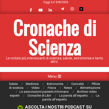
Oggi è il 9/8/2026
Skip
to
content
Cronache di
Scienza
Le notizie più interessanti di scienza, salute, astronomia e tanto
altro.
Primary
Menu
Navigation
Salute
Medicina
Astronomia
Curiosità
Pillole
Menu
di scienza
Video
Fisica
News
Alimentazione
Le associazioni pazienti informano
Archivio video
esperti
Cronache di Libri
La parola all’esperto
La
parola all’esperto
ASCOLTA I NOSTRI PODCAST SU