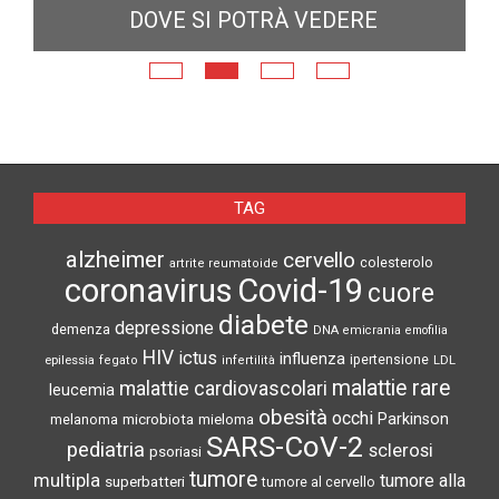
DOVE SI POTRÀ VEDERE
E
N
TAG
alzheimer
cervello
colesterolo
artrite reumatoide
coronavirus
Covid-19
cuore
diabete
depressione
demenza
DNA
emicrania
emofilia
HIV
ictus
influenza
epilessia
ipertensione
LDL
fegato
infertilità
malattie rare
malattie cardiovascolari
leucemia
obesità
occhi
microbiota
Parkinson
melanoma
mieloma
SARS-CoV-2
pediatria
sclerosi
psoriasi
tumore
multipla
tumore alla
superbatteri
tumore al cervello