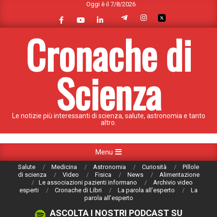
Oggi è il 7/8/2026
Skip
to
content
Cronache di
Scienza
Le notizie più interessanti di scienza, salute, astronomia e tanto
altro.
Primary
Menu
Navigation
Salute
Medicina
Astronomia
Curiosità
Pillole
Menu
di scienza
Video
Fisica
News
Alimentazione
Le associazioni pazienti informano
Archivio video
esperti
Cronache di Libri
La parola all’esperto
La
parola all’esperto
ASCOLTA I NOSTRI PODCAST SU