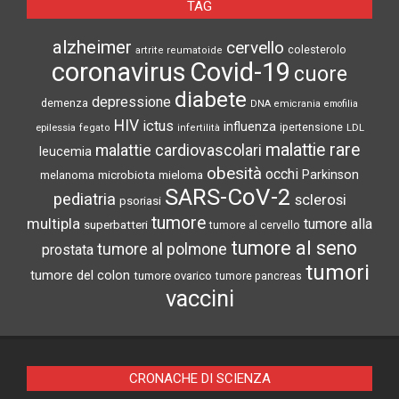
TAG
alzheimer
cervello
colesterolo
artrite reumatoide
coronavirus
Covid-19
cuore
diabete
depressione
demenza
DNA
emicrania
emofilia
HIV
ictus
influenza
epilessia
ipertensione
LDL
fegato
infertilità
malattie rare
malattie cardiovascolari
leucemia
obesità
occhi
microbiota
Parkinson
melanoma
mieloma
SARS-CoV-2
pediatria
sclerosi
psoriasi
tumore
multipla
tumore alla
superbatteri
tumore al cervello
tumore al seno
tumore al polmone
prostata
tumori
tumore del colon
tumore ovarico
tumore pancreas
vaccini
CRONACHE DI SCIENZA