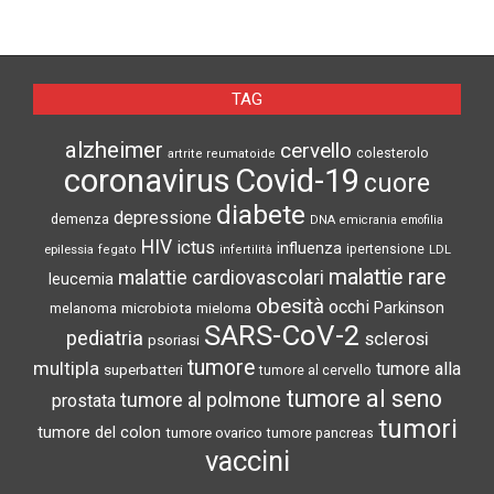
TAG
alzheimer
cervello
colesterolo
artrite reumatoide
coronavirus
Covid-19
cuore
diabete
depressione
demenza
DNA
emicrania
emofilia
HIV
ictus
influenza
epilessia
ipertensione
LDL
fegato
infertilità
malattie rare
malattie cardiovascolari
leucemia
obesità
occhi
microbiota
Parkinson
melanoma
mieloma
SARS-CoV-2
pediatria
sclerosi
psoriasi
tumore
multipla
tumore alla
superbatteri
tumore al cervello
tumore al seno
tumore al polmone
prostata
tumori
tumore del colon
tumore ovarico
tumore pancreas
vaccini