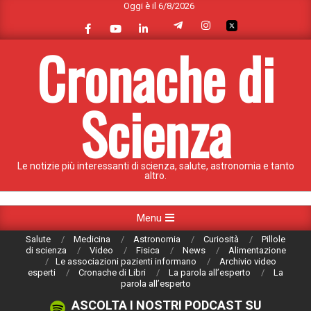
Oggi è il 6/8/2026
Skip
to
content
Cronache di
Scienza
Le notizie più interessanti di scienza, salute, astronomia e tanto
altro.
Primary
Menu
Navigation
Salute
Medicina
Astronomia
Curiosità
Pillole
Menu
di scienza
Video
Fisica
News
Alimentazione
Le associazioni pazienti informano
Archivio video
esperti
Cronache di Libri
La parola all’esperto
La
parola all’esperto
ASCOLTA I NOSTRI PODCAST SU