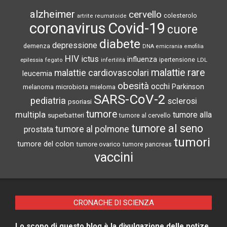
alzheimer
cervello
colesterolo
artrite reumatoide
coronavirus
Covid-19
cuore
diabete
depressione
demenza
DNA
emicrania
emofilia
HIV
ictus
influenza
epilessia
ipertensione
LDL
fegato
infertilità
malattie rare
malattie cardiovascolari
leucemia
obesità
occhi
microbiota
Parkinson
melanoma
mieloma
SARS-CoV-2
pediatria
sclerosi
psoriasi
tumore
multipla
tumore alla
superbatteri
tumore al cervello
tumore al seno
tumore al polmone
prostata
tumori
tumore del colon
tumore ovarico
tumore pancreas
vaccini
CRONACHE DI SCIENZA
Lo scopo di questo blog è la divulgazione delle notize