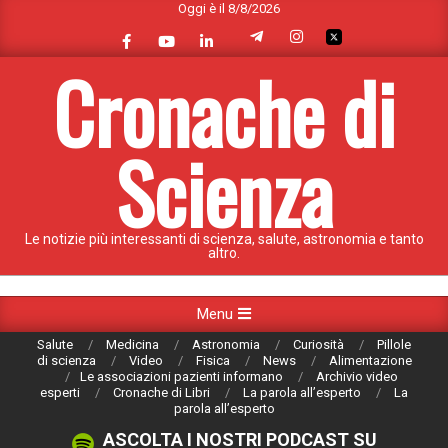
Oggi è il 8/8/2026
Skip
to
content
Cronache di
Scienza
Le notizie più interessanti di scienza, salute, astronomia e tanto
altro.
Primary
Menu
Navigation
Salute
Medicina
Astronomia
Curiosità
Pillole
Menu
di scienza
Video
Fisica
News
Alimentazione
Le associazioni pazienti informano
Archivio video
esperti
Cronache di Libri
La parola all’esperto
La
parola all’esperto
ASCOLTA I NOSTRI PODCAST SU