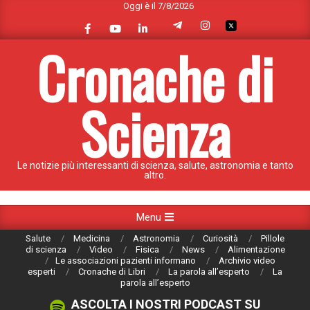
Oggi è il 7/8/2026
Skip
to
content
Cronache di
Scienza
Le notizie più interessanti di scienza, salute, astronomia e tanto
altro.
Primary
Menu
Navigation
Salute
Medicina
Astronomia
Curiosità
Pillole
Menu
di scienza
Video
Fisica
News
Alimentazione
Le associazioni pazienti informano
Archivio video
esperti
Cronache di Libri
La parola all’esperto
La
parola all’esperto
ASCOLTA I NOSTRI PODCAST SU