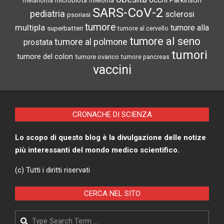
Parkinson
melanoma
mieloma
SARS-CoV-2
pediatria
sclerosi
psoriasi
tumore
multipla
tumore alla
superbatteri
tumore al cervello
tumore al seno
tumore al polmone
prostata
tumori
tumore del colon
tumore ovarico
tumore pancreas
vaccini
CRONACHE DI SCIENZA
Lo scopo di questo blog è la divulgazione delle notize
più interessanti del mondo medico scientifico.
(c) Tutti i diritti riservati
CERCA NEL SITO
Search