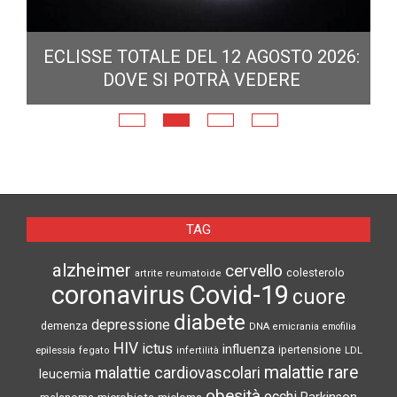
ECLISSE TOTALE DEL 12 AGOSTO 2026:
DOVE SI POTRÀ VEDERE
E
N
TAG
alzheimer
cervello
colesterolo
artrite reumatoide
coronavirus
Covid-19
cuore
diabete
depressione
demenza
DNA
emicrania
emofilia
HIV
ictus
influenza
epilessia
ipertensione
LDL
fegato
infertilità
malattie rare
malattie cardiovascolari
leucemia
obesità
occhi
microbiota