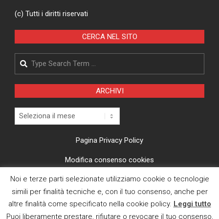
(c) Tutti i diritti riservati
CERCA NEL SITO
Search
ARCHIVI
Archivi
Pagina Privacy Policy
Modifica consenso cookies
Noi e terze parti selezionate utilizziamo cookie o tecnologie
CI TROVI ANCHE SU
simili per finalità tecniche e, con il tuo consenso, anche per
altre finalità come specificato nella cookie policy.
Leggi tutto
Puoi liberamente prestare, rifiutare o revocare il tuo consenso,