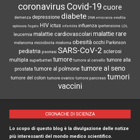
coronavirus
Covid-19
cuore
diabete
depressione
demenza
DNA
emicrania
emofilia
HIV
ictus
influenza
epilessia
ipertensione
LDL
fegato
infertilità
malattie rare
malattie cardiovascolari
leucemia
obesità
occhi
microbiota
Parkinson
melanoma
mieloma
SARS-CoV-2
pediatria
sclerosi
psoriasi
tumore
multipla
tumore alla
superbatteri
tumore al cervello
tumore al seno
tumore al polmone
prostata
tumori
tumore del colon
tumore ovarico
tumore pancreas
vaccini
CRONACHE DI SCIENZA
Lo scopo di questo blog è la divulgazione delle notize
più interessanti del mondo medico scientifico.