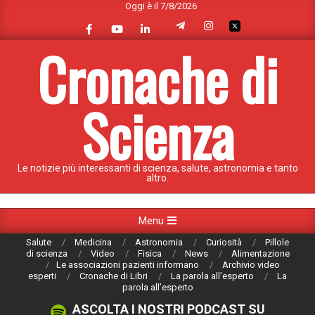
Oggi è il 7/8/2026
Skip
to
content
Cronache di
Scienza
Le notizie più interessanti di scienza, salute, astronomia e tanto
altro.
Primary
Menu
Navigation
Salute
Medicina
Astronomia
Curiosità
Pillole
Menu
di scienza
Video
Fisica
News
Alimentazione
Le associazioni pazienti informano
Archivio video
esperti
Cronache di Libri
La parola all’esperto
La
parola all’esperto
ASCOLTA I NOSTRI PODCAST SU