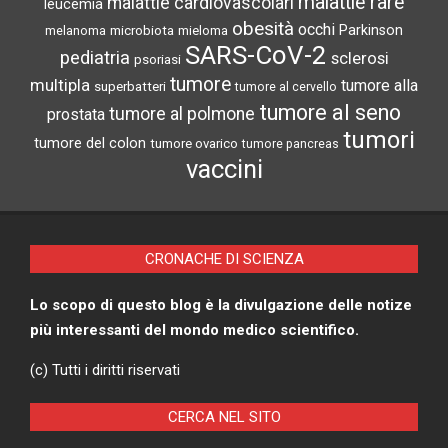
malattie rare
malattie cardiovascolari
leucemia
obesità
occhi
microbiota
Parkinson
melanoma
mieloma
SARS-CoV-2
pediatria
sclerosi
psoriasi
tumore
multipla
tumore alla
superbatteri
tumore al cervello
tumore al seno
tumore al polmone
prostata
tumori
tumore del colon
tumore ovarico
tumore pancreas
vaccini
CRONACHE DI SCIENZA
Lo scopo di questo blog è la divulgazione delle notize
più interessanti del mondo medico scientifico.
(c) Tutti i diritti riservati
CERCA NEL SITO