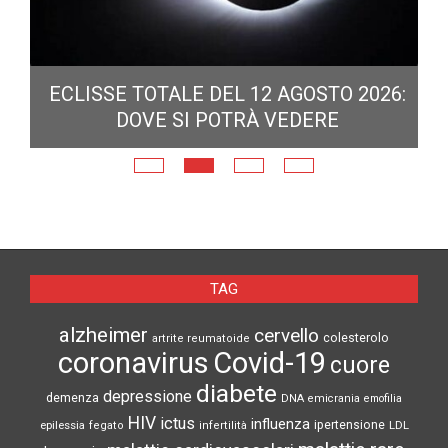
ECLISSE TOTALE DEL 12 AGOSTO 2026:
DOVE SI POTRÀ VEDERE
E
N
TAG
alzheimer
cervello
colesterolo
artrite reumatoide
coronavirus
Covid-19
cuore
diabete
depressione
demenza
DNA
emicrania
emofilia
HIV
ictus
influenza
epilessia
ipertensione
LDL
fegato
infertilità