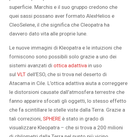
superficie. Marchis e il suo gruppo credono che
quei sassi possano aver formato AlexHelios e
CleoSelene, il che significa che Cleopatra ha
davvero dato vita alle proprie lune.
Le nuove immagini di Kleopatra e le intuizioni che
forniscono sono possibili solo grazie a uno dei
sistemi avanzati di
ottica adattiva
in uso
sul
VLT
dell’ESO, che si trova nel deserto di
Atacama in Cile. L’ottica adattiva aiuta a correggere
le distorsioni causate dall’atmosfera terrestre che
fanno apparire sfocati gli oggetti, lo stesso effetto
che fa scintillare le stelle viste dalla Terra. Grazie a
tali correzioni,
SPHERE
è stato in grado di
visualizzare Kleopatra – che si trova a 200 milioni
di chilometri dalla Terra nel punto più vicino