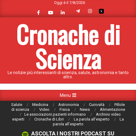
Oggi è il 7/8/2026
Skip
to
content
Cronache di
Scienza
Le notizie più interessanti di scienza, salute, astronomia e tanto
altro.
Primary
Menu
Navigation
Salute
Medicina
Astronomia
Curiosità
Pillole
Menu
di scienza
Video
Fisica
News
Alimentazione
Le associazioni pazienti informano
Archivio video
esperti
Cronache di Libri
La parola all’esperto
La
parola all’esperto
ASCOLTA I NOSTRI PODCAST SU