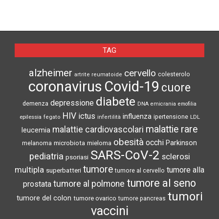
TAG
alzheimer
cervello
colesterolo
artrite reumatoide
coronavirus
Covid-19
cuore
diabete
depressione
demenza
DNA
emicrania
emofilia
HIV
ictus
influenza
epilessia
ipertensione
LDL
fegato
infertilità
malattie rare
malattie cardiovascolari
leucemia
obesità
occhi
microbiota
Parkinson
melanoma
mieloma
SARS-CoV-2
pediatria
sclerosi
psoriasi
tumore
multipla
tumore alla
superbatteri
tumore al cervello
tumore al seno
tumore al polmone
prostata
tumori
tumore del colon
tumore ovarico
tumore pancreas
vaccini