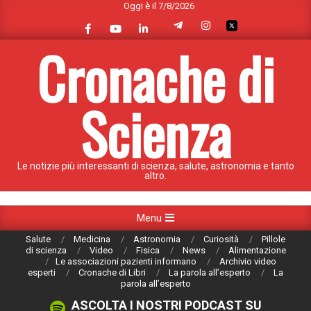
Oggi è il 7/8/2026
Skip
to
content
Cronache di
Scienza
Le notizie più interessanti di scienza, salute, astronomia e tanto
altro.
Primary
Menu
Navigation
Salute
Medicina
Astronomia
Curiosità
Pillole
Menu
di scienza
Video
Fisica
News
Alimentazione
Le associazioni pazienti informano
Archivio video
esperti
Cronache di Libri
La parola all’esperto
La
parola all’esperto
ASCOLTA I NOSTRI PODCAST SU