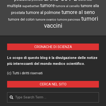
tumore
multipla
tumore alla
superbatteri
tumore al cervello
tumore al seno
tumore al polmone
prostata
tumori
tumore del colon
tumore ovarico
tumore pancreas
vaccini
CRONACHE DI SCIENZA
Lo scopo di questo blog è la divulgazione delle notize
più interessanti del mondo medico scientifico.
(c) Tutti i diritti riservati
CERCA NEL SITO
Search