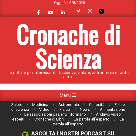
Oggi è il 6/8/2026
Skip
to
content
Cronache di
Scienza
Le notizie più interessanti di scienza, salute, astronomia e tanto
altro.
Primary
Menu
Navigation
Salute
Medicina
Astronomia
Curiosità
Pillole
Menu
di scienza
Video
Fisica
News
Alimentazione
Le associazioni pazienti informano
Archivio video
esperti
Cronache di Libri
La parola all’esperto
La
parola all’esperto
ASCOLTA I NOSTRI PODCAST SU