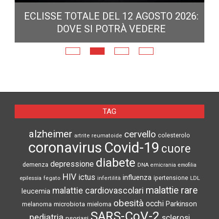
ECLISSE TOTALE DEL 12 AGOSTO 2026:
DOVE SI POTRÀ VEDERE
E
N
TAG
alzheimer
cervello
colesterolo
artrite reumatoide
coronavirus
Covid-19
cuore
diabete
depressione
demenza
DNA
emicrania
emofilia
HIV
ictus
influenza
epilessia
ipertensione
LDL
fegato
infertilità
malattie rare
malattie cardiovascolari
leucemia
obesità
occhi
microbiota
Parkinson
melanoma
mieloma
SARS-CoV-2
pediatria
sclerosi
psoriasi