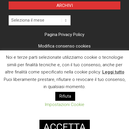
ARCHIVI
Archivi
Pagina Privacy Policy
Modifica consenso cookies
Noi e terze parti selezionate utilizziamo cookie o tecnologie
CI TROVI ANCHE SU
simili per finalità tecniche e, con il tuo consenso, anche per
altre finalità come specificato nella cookie policy.
Leggi tutto
Puoi liberamente prestare, rifiutare o revocare il tuo consenso,
in qualsiasi momento.
Rifiuta
E MAIL
Impostazioni Cookie
Designed using
Magazine News Byte
. Powered by
WordPress
.
ACCETTA