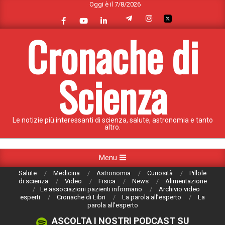
Oggi è il 7/8/2026
Skip
to
content
Cronache di
Scienza
Le notizie più interessanti di scienza, salute, astronomia e tanto
altro.
Primary
Menu
Navigation
Salute
Medicina
Astronomia
Curiosità
Pillole
Menu
di scienza
Video
Fisica
News
Alimentazione
Le associazioni pazienti informano
Archivio video
esperti
Cronache di Libri
La parola all’esperto
La
parola all’esperto
ASCOLTA I NOSTRI PODCAST SU