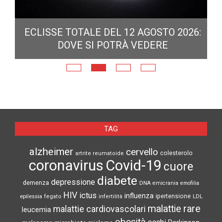
ECLISSE TOTALE DEL 12 AGOSTO 2026:
DOVE SI POTRÀ VEDERE
E
N
TAG
alzheimer
cervello
colesterolo
artrite reumatoide
coronavirus
Covid-19
cuore
diabete
depressione
demenza
DNA
emicrania
emofilia
HIV
ictus
influenza
epilessia
ipertensione
LDL
fegato
infertilità
malattie rare
malattie cardiovascolari
leucemia