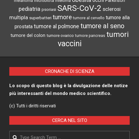
obesità
occhi
microbiota
Parkinson
melanoma
mieloma
SARS-CoV-2
pediatria
sclerosi
psoriasi
tumore
multipla
tumore alla
superbatteri
tumore al cervello
tumore al seno
tumore al polmone
prostata
tumori
tumore del colon
tumore ovarico
tumore pancreas
vaccini
CRONACHE DI SCIENZA
Lo scopo di questo blog è la divulgazione delle notize
più interessanti del mondo medico scientifico.
(c) Tutti i diritti riservati
CERCA NEL SITO
Search