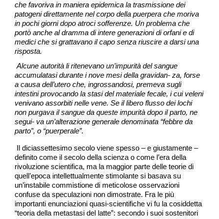
che favoriva in maniera epidemica la trasmissione dei
patogeni direttamente nel corpo della puerpera che moriva
in pochi giorni dopo atroci sofferenze. Un problema che
portò anche al dramma di intere generazioni di orfani e di
medici che si grattavano il capo senza riuscire a darsi una
risposta.
Alcune autorità li ritenevano un’impurità del sangue
accumulatasi durante i nove mesi della gravidan- za, forse
a causa dell’utero che, ingrossandosi, premeva sugli
intestini provocando la stasi del materiale fecale, i cui veleni
venivano assorbiti nelle vene. Se il libero flusso dei lochi
non purgava il sangue da queste impurità dopo il parto, ne
segui- va un’alterazione generale denominata “febbre da
parto”, o “puerperale”.
Il diciassettesimo secolo viene spesso – e giustamente –
definito come il secolo della scienza o come l’era della
rivoluzione scientifica, ma la maggior parte delle teorie di
quell’epoca intellettualmente stimolante si basava su
un’instabile commistione di meticolose osservazioni
confuse da speculazioni non dimostrate. Fra le più
importanti enunciazioni quasi-scientifiche vi fu la cosiddetta
“teoria della metastasi del latte”: secondo i suoi sostenitori