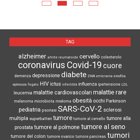
N
TAG
alzheimer
cervello
colesterolo
artrite reumatoide
coronavirus
Covid-19
cuore
diabete
depressione
demenza
DNA
emicrania
emofilia
HIV
ictus
influenza
epilessia
ipertensione
LDL
fegato
infertilità
malattie rare
malattie cardiovascolari
leucemia
obesità
occhi
microbiota
Parkinson
melanoma
mieloma
SARS-CoV-2
pediatria
sclerosi
psoriasi
tumore
multipla
tumore alla
superbatteri
tumore al cervello
tumore al seno
tumore al polmone
prostata
tumori
tumore del colon
tumore ovarico
tumore pancreas