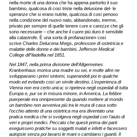
nella morte di una donna che ha appena partorito il suo
bambino, qualcosa di così triste nella delusione del- le
speranze che si erano nutrite, qualcosa di così penoso
nella condizione del nuovo nato, abbandonato, inerme,
privato per sempre di quelle tenere cure e carezze che gli
sono necessarie – che anche il cuore più duro è sensibile
alla catastrofe. È una sorta di profanazione» così
scrive
Charles Delucena Meigs, professore di ostetricia e
malattie delle donne e dei bambini, Jefferson Medical
College diFiladelfia nel 1851.
Nel 1847, nella prima divisione dell’Allgemeines
Krankenhaus moriva una madre su sei, e molte altre ne
sviluppavano i primi sintomi, superandoli poi in qualche
modo ed evitando così un simile destino. L’esperienza di
Vienna non era certo unica; si ripeteva negli ospedali di tutta
Europa e, pur se in misura minore, in America. La febbre
puerperale era onnipresente da quando mettere al mondo
un bambino non avveniva più tra le mura di casa sotto
l’occhio attento di una ostetrica ma era diventato una
pratica medica che si svolgeva negli ospedali con l’aiuto di
veri e propri medici. Peccato che questi prima dei parti
eseguissero pratiche su soggetti malati e infetti e facessero
autopsie senza poi lavarsi le mani o cambiarsi i guanti. Il