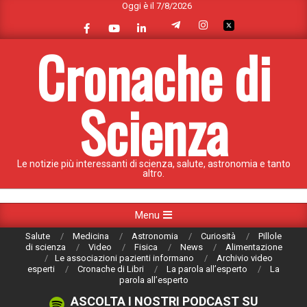
Oggi è il 7/8/2026
Skip
to
content
Cronache di
Scienza
Le notizie più interessanti di scienza, salute, astronomia e tanto
altro.
Primary
Menu
Navigation
Salute
Medicina
Astronomia
Curiosità
Pillole
Menu
di scienza
Video
Fisica
News
Alimentazione
Le associazioni pazienti informano
Archivio video
esperti
Cronache di Libri
La parola all’esperto
La
parola all’esperto
ASCOLTA I NOSTRI PODCAST SU