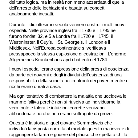
del tutto logica, ma in realtà non meno azzardata di quella
dell’arresto delle lochiazioni e basata su concetti
analogamente inesatti.
Durante il diciottesimo secolo vennero costruiti molti nuovi
ospedali. Nelle province inglesi fra il 1736 e il 1799 ne
furono fondati 32, e 5 a Londra fra il 1720 e il 1745: il
Westminster, il Guy’s, il St. George’s, il London e il
Middlesex. Nell’Europa continentale si verificava
pressappoco la stessa esplosione di costruzioni. L’enorme
Allgemeines Krankenhaus aprì i battenti nel 1784.
I nuovi ospedali erano espressione della presa di coscienza
da parte dei governi e degli individui dell’esistenza di una
responsabilità della società nei confronti dei poveri mentre i
ricchi erano curati a casa.
Ma ogni tentativo di combattere la malattia che uccideva le
mamme falliva perché non si riusciva ad individuarne la
vera fonte e talora le intuizioni corrette venivano
abbandonate perché non erano suffragate da prove.
Questa è la storia di quel giovane Semmelweis che
individuò la risposta corretta al mortale quesito ma invece di
raggiungere la fama e godere del plauso che spetta a chi fa