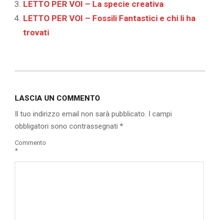
LETTO PER VOI – La specie creativa
LETTO PER VOI – Fossili Fantastici e chi li ha
trovati
2020-
06-
LASCIA UN COMMENTO
18
Il tuo indirizzo email non sarà pubblicato.
I campi
obbligatori sono contrassegnati
*
Commento
*