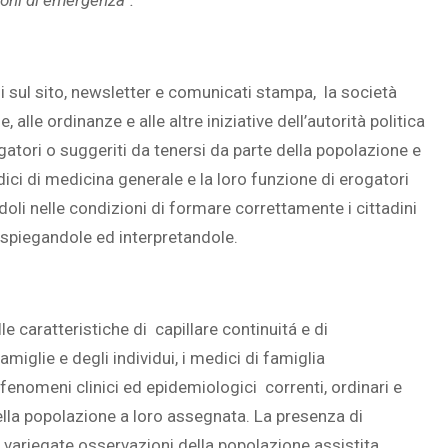
sul sito, newsletter e comunicati stampa, la società
SOVRAPPESO E OBESIT
 alle ordinanze e alle altre iniziative dell’autorità politica
À CEREBRALE
INFANTILE ASSOCIATI A
gatori o suggeriti da tenersi da parte della popolazione e
ELODIE CHE LE
ASSENZA DI FIGLI IN ET
edici di medicina generale e la loro funzione di erogatori
IMMAGINANO
ADULTA
ndoli nelle condizioni di formare correttamente i cittadini
o, spiegandole ed interpretandole.
le caratteristiche di capillare continuitá e di
iglie e degli individui, i medici di famiglia
fenomeni clinici ed epidemiologici correnti, ordinari e
ella popolazione a loro assegnata. La presenza di
le variegate osservazioni della popolazione assistita.