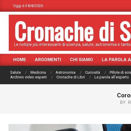
Skip
Oggi è il 8/8/2026
to
Cronache di S
content
Le notizie più interessanti di scienza, salute, astronomia e tanto 
HOME
ARGOMENTI
CHI SIAMO
LA PAROLA 
Primary
Navigation
Salute
Medicina
Astronomia
Curiosità
Pillole di sc
Menu
Archivio video esperti
Cronache di Libri
La parola all’esperto
Coron
BY:
R