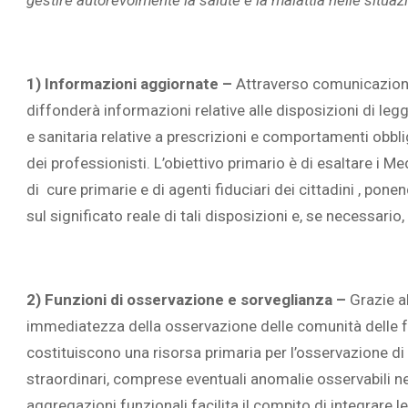
1) Informazioni aggiornate –
Attraverso comunicazioni 
diffonderà informazioni relative alle disposizioni di legge,
L’ATTIVIT
e sanitaria relative a prescrizioni e comportamenti obbli
RIVELA LE M
dei professionisti. L’obiettivo primario è di esaltare i M
PERSONE 
di cure primarie e di agenti fiduciari dei cittadini , pone
sul significato reale di tali disposizioni e, se necessari
2) Funzioni di osservazione e sorveglianza –
Grazie al
immediatezza della osservazione delle comunità delle fam
costituiscono una risorsa primaria per l’osservazione di 
straordinari, comprese eventuali anomalie osservabili n
aggregazioni funzionali facilita il compito di integrare 