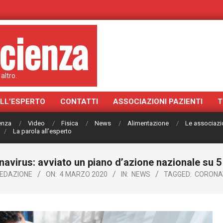
cienza
altro.
ALL’ESPERTO
CONTATTI
ASSOCIAZIONI PAZIENTI
T
ienza
Video
Fisica
News
Alimentazione
Le associazi
La parola all’esperto
avirus: avviato un piano d’azione nazionale su 5 l
EDAZIONE
ON:
4 MARZO 2020
IN:
NEWS
TAGGED:
CORONA