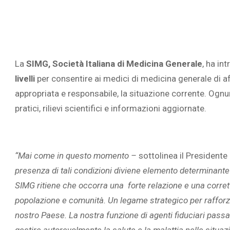
La
SIMG, Società Italiana di Medicina Generale
, ha in
livelli
per consentire ai medici di medicina generale di a
appropriata e responsabile, la situazione corrente. Ognun
pratici, rilievi scientifici e informazioni aggiornate.
“Mai come in questo momento –
sottolinea il Presidente
presenza di tali condizioni diviene elemento determinante 
SIMG ritiene che occorra una forte relazione e una corretta
popolazione e comunità. Un legame strategico per rafforzare 
nostro Paese. La nostra funzione di agenti fiduciari passa a
gestire autorevolmente la salute e la malattia nelle situaz