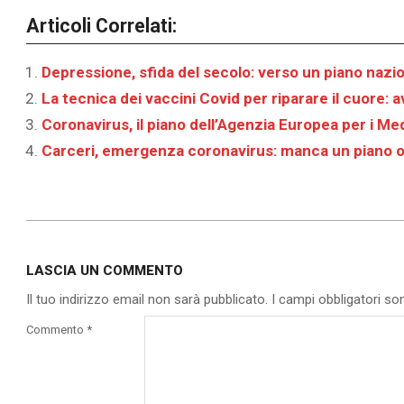
Articoli Correlati:
Depressione, sfida del secolo: verso un piano nazio
La tecnica dei vaccini Covid per riparare il cuore: 
Coronavirus, il piano dell’Agenzia Europea per i Med
Carceri, emergenza coronavirus: manca un piano o
2020-
03-
LASCIA UN COMMENTO
04
Il tuo indirizzo email non sarà pubblicato.
I campi obbligatori s
Commento
*