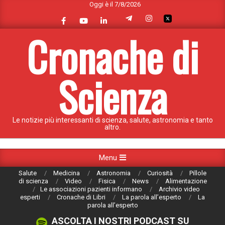
Oggi è il 7/8/2026
Skip
to
content
Cronache di
Scienza
Le notizie più interessanti di scienza, salute, astronomia e tanto
altro.
Primary
Menu
Navigation
Salute
Medicina
Astronomia
Curiosità
Pillole
Menu
di scienza
Video
Fisica
News
Alimentazione
Le associazioni pazienti informano
Archivio video
esperti
Cronache di Libri
La parola all’esperto
La
parola all’esperto
ASCOLTA I NOSTRI PODCAST SU