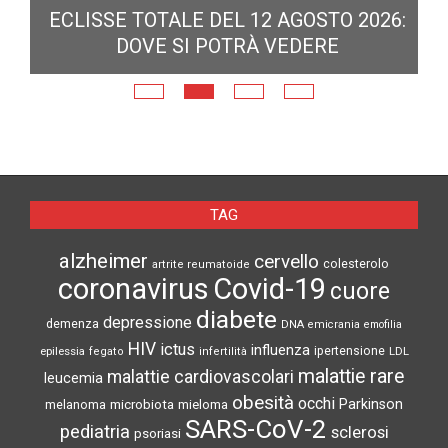
ECLISSE TOTALE DEL 12 AGOSTO 2026:
DOVE SI POTRÀ VEDERE
E
N
TAG
alzheimer
cervello
colesterolo
artrite reumatoide
coronavirus
Covid-19
cuore
diabete
depressione
demenza
DNA
emicrania
emofilia
HIV
ictus
influenza
epilessia
ipertensione
LDL
fegato
infertilità
malattie rare
malattie cardiovascolari
leucemia
obesità
occhi
microbiota
Parkinson
melanoma
mieloma
SARS-CoV-2
pediatria
sclerosi
psoriasi