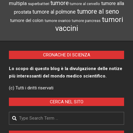
tumore
multipla
tumore alla
superbatteri
tumore al cervello
tumore al seno
tumore al polmone
prostata
tumori
tumore del colon
tumore ovarico
tumore pancreas
vaccini
CRONACHE DI SCIENZA
Lo scopo di questo blog è la divulgazione delle notize
più interessanti del mondo medico scientifico.
(c) Tutti i diritti riservati
CERCA NEL SITO
Search