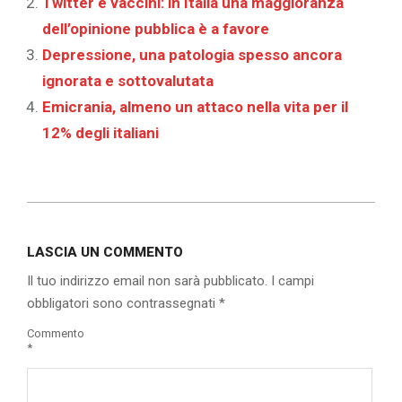
Twitter e vaccini: in Italia una maggioranza
dell’opinione pubblica è a favore
Depressione, una patologia spesso ancora
ignorata e sottovalutata
Emicrania, almeno un attaco nella vita per il
12% degli italiani
2019-
11-
LASCIA UN COMMENTO
30
Il tuo indirizzo email non sarà pubblicato.
I campi
obbligatori sono contrassegnati
*
Commento
*