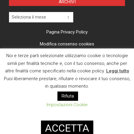
ARCHIVI
Archivi
Pagina Privacy Policy
Modifica consenso cookies
Noi e terze parti selezionate utilizziamo cookie o tecnologie
CI TROVI ANCHE SU
simili per finalità tecniche e, con il tuo consenso, anche per
altre finalità come specificato nella cookie policy.
Leggi tutto
Puoi liberamente prestare, rifiutare o revocare il tuo consenso,
in qualsiasi momento.
Rifiuta
E MAIL
Impostazioni Cookie
Designed using
Magazine News Byte
. Powered by
WordPress
.
ACCETTA