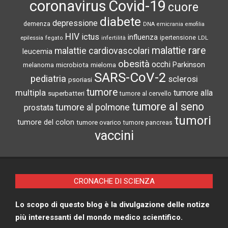
coronavirus
Covid-19
cuore
diabete
depressione
demenza
DNA
emicrania
emofilia
HIV
ictus
influenza
epilessia
ipertensione
LDL
fegato
infertilità
malattie rare
malattie cardiovascolari
leucemia
obesità
occhi
microbiota
Parkinson
melanoma
mieloma
SARS-CoV-2
pediatria
sclerosi
psoriasi
tumore
multipla
tumore alla
superbatteri
tumore al cervello
tumore al seno
tumore al polmone
prostata
tumori
tumore del colon
tumore ovarico
tumore pancreas
vaccini
CRONACHE DI SCIENZA
Lo scopo di questo blog è la divulgazione delle notize
più interessanti del mondo medico scientifico.