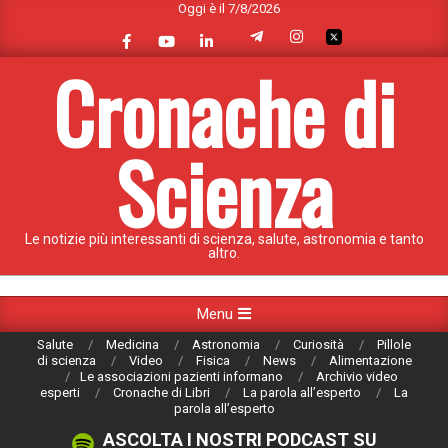
Oggi è il 7/8/2026
Skip
to
content
Cronache di
Scienza
Le notizie più interessanti di scienza, salute, astronomia e tanto
altro.
Primary
Menu
Navigation
Salute
Medicina
Astronomia
Curiosità
Pillole
Menu
di scienza
Video
Fisica
News
Alimentazione
Le associazioni pazienti informano
Archivio video
esperti
Cronache di Libri
La parola all’esperto
La
parola all’esperto
ASCOLTA I NOSTRI PODCAST SU