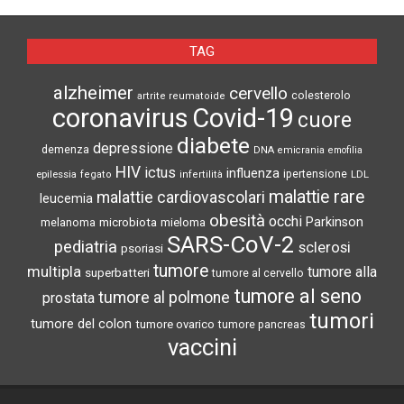
TAG
alzheimer
cervello
colesterolo
artrite reumatoide
coronavirus
Covid-19
cuore
diabete
depressione
demenza
DNA
emicrania
emofilia
HIV
ictus
influenza
epilessia
ipertensione
LDL
fegato
infertilità
malattie rare
malattie cardiovascolari
leucemia
obesità
occhi
microbiota
Parkinson
melanoma
mieloma
SARS-CoV-2
pediatria
sclerosi
psoriasi
tumore
multipla
tumore alla
superbatteri
tumore al cervello
tumore al seno
tumore al polmone
prostata
tumori
tumore del colon
tumore ovarico
tumore pancreas
vaccini