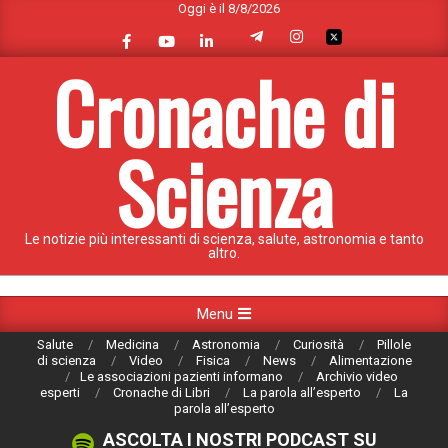
Oggi è il 8/8/2026
Skip
to
content
Cronache di
Scienza
Le notizie più interessanti di scienza, salute, astronomia e tanto
altro.
Primary
Menu
Navigation
Salute
Medicina
Astronomia
Curiosità
Pillole
Menu
di scienza
Video
Fisica
News
Alimentazione
Le associazioni pazienti informano
Archivio video
esperti
Cronache di Libri
La parola all’esperto
La
parola all’esperto
ASCOLTA I NOSTRI PODCAST SU