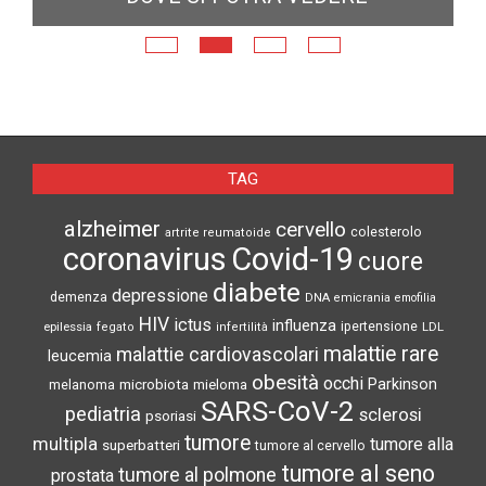
E
N
TAG
alzheimer
cervello
colesterolo
artrite reumatoide
coronavirus
Covid-19
cuore
diabete
depressione
demenza
DNA
emicrania
emofilia
HIV
ictus
influenza
epilessia
ipertensione
LDL
fegato
infertilità
malattie rare
malattie cardiovascolari
leucemia
obesità
occhi
microbiota
Parkinson
melanoma
mieloma
SARS-CoV-2
pediatria
sclerosi
psoriasi
tumore
multipla
tumore alla
superbatteri
tumore al cervello
tumore al seno
tumore al polmone
prostata