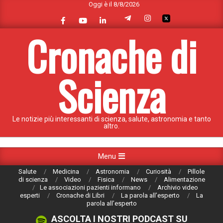
Oggi è il 8/8/2026
Skip
to
content
Cronache di
Scienza
Le notizie più interessanti di scienza, salute, astronomia e tanto
altro.
Primary
Menu
Navigation
Salute
Medicina
Astronomia
Curiosità
Pillole
Menu
di scienza
Video
Fisica
News
Alimentazione
Le associazioni pazienti informano
Archivio video
esperti
Cronache di Libri
La parola all’esperto
La
parola all’esperto
ASCOLTA I NOSTRI PODCAST SU