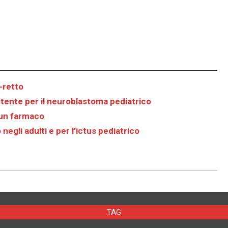
-retto
ente per il neuroblastoma pediatrico
i un farmaco
negli adulti e per l’ictus pediatrico
TAG