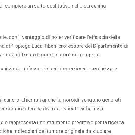
di compiere un salto qualitativo nello screening
SOVRAPPESO E OBESIT
, con il vantaggio di poter verificare l’efficacia delle
À CEREBRALE
INFANTILE ASSOCIATI A
lati”, spiega Luca Tiberi, professore del Dipartimento di
ELODIE CHE LE
ASSENZA DI FIGLI IN ET
versità di Trento e coordinatore del progetto.
IMMAGINANO
ADULTA
unità scientifica e clinica internazionale perché apre
 sul cancro, chiamati anche tumoroidi, vengono generati
per comprendere le diverse risposte ai farmaci.
 e rappresenta uno strumento predittivo per la ricerca
iche molecolari del tumore originale da studiare.