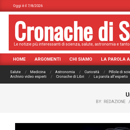
Skip
Oggi è il 7/8/2026
to
Cronache di S
content
Le notizie più interessanti di scienza, salute, astronomia e tanto 
HOME
ARGOMENTI
CHI SIAMO
LA PAROLA 
Primary
Navigation
Salute
Medicina
Astronomia
Curiosità
Pillole di sc
Menu
Archivio video esperti
Cronache di Libri
La parola all’esperto
U
BY:
REDAZIONE