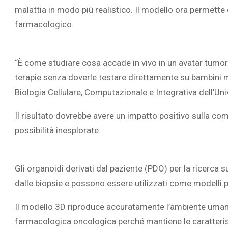
malattia in modo più realistico. Il modello ora permette 
farmacologico.
“È come studiare cosa accade in vivo in un avatar tumorale
L’ATTIVIT
terapie senza doverle testare direttamente su bambini ma
RIVELA LE M
Biologia Cellulare, Computazionale e Integrativa dell’Uni
PERSONE 
Il risultato dovrebbe avere un impatto positivo sulla com
possibilità inesplorate.
Gli organoidi derivati dal paziente (PDO) per la ricerca
dalle biopsie e possono essere utilizzati come modelli 
Il modello 3D riproduce accuratamente l’ambiente umano
farmacologica oncologica perché mantiene le caratterist