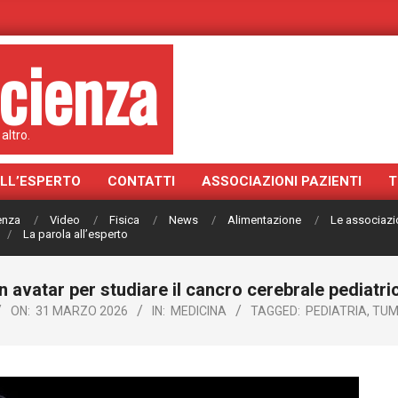
cienza
altro.
ALL’ESPERTO
CONTATTI
ASSOCIAZIONI PAZIENTI
T
ienza
Video
Fisica
News
Alimentazione
Le associazi
La parola all’esperto
n avatar per studiare il cancro cerebrale pediatri
ON:
31 MARZO 2026
IN:
MEDICINA
TAGGED:
PEDIATRIA
,
TUM