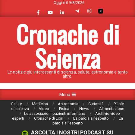
Oggi è il 9/8/2026
Skip
to
content
Cronache di
Scienza
Le notizie più interessanti di scienza, salute, astronomia e tanto
altro.
Primary
Menu
Navigation
Salute
Medicina
Astronomia
Curiosità
Pillole
Menu
di scienza
Video
Fisica
News
Alimentazione
Le associazioni pazienti informano
Archivio video
esperti
Cronache di Libri
La parola all’esperto
La
parola all’esperto
ASCOLTA I NOSTRI PODCAST SU