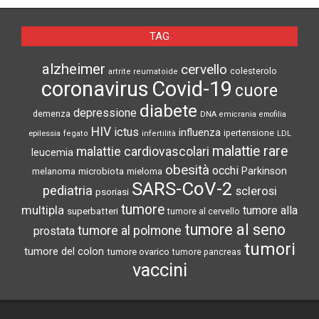
TAG
alzheimer
cervello
colesterolo
artrite reumatoide
coronavirus
Covid-19
cuore
diabete
depressione
demenza
DNA
emicrania
emofilia
HIV
ictus
influenza
epilessia
ipertensione
LDL
fegato
infertilità
malattie rare
malattie cardiovascolari
leucemia
obesità
occhi
microbiota
Parkinson
melanoma
mieloma
SARS-CoV-2
pediatria
sclerosi
psoriasi
tumore
multipla
tumore alla
superbatteri
tumore al cervello
tumore al seno
tumore al polmone
prostata
tumori
tumore del colon
tumore ovarico
tumore pancreas
vaccini