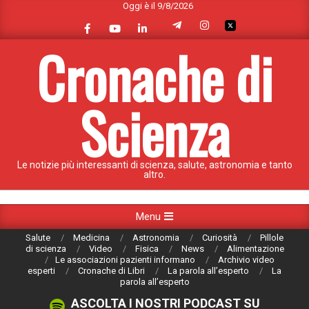
Oggi è il 9/8/2026
Skip
to
content
Cronache di
Scienza
Le notizie più interessanti di scienza, salute, astronomia e tanto
altro.
Primary
Menu
Navigation
Salute
Medicina
Astronomia
Curiosità
Pillole
Menu
di scienza
Video
Fisica
News
Alimentazione
Le associazioni pazienti informano
Archivio video
esperti
Cronache di Libri
La parola all’esperto
La
parola all’esperto
ASCOLTA I NOSTRI PODCAST SU