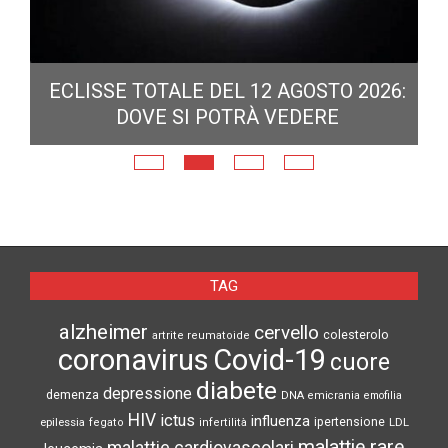
ECLISSE TOTALE DEL 12 AGOSTO 2026:
DOVE SI POTRÀ VEDERE
E
N
TAG
alzheimer
cervello
colesterolo
artrite reumatoide
coronavirus
Covid-19
cuore
diabete
depressione
demenza
DNA
emicrania
emofilia
HIV
ictus
influenza
epilessia
ipertensione
LDL
fegato
infertilità
malattie rare