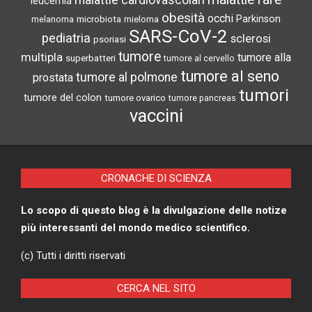
malattie cardiovascolari
leucemia
obesità
occhi
microbiota
Parkinson
melanoma
mieloma
SARS-CoV-2
pediatria
sclerosi
psoriasi
tumore
multipla
tumore alla
superbatteri
tumore al cervello
tumore al seno
tumore al polmone
prostata
tumori
tumore del colon
tumore ovarico
tumore pancreas
vaccini
CRONACHE DI SCIENZA
Lo scopo di questo blog è la divulgazione delle notize
più interessanti del mondo medico scientifico.
(c) Tutti i diritti riservati
CERCA NEL SITO