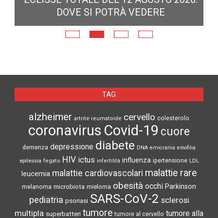
DOVE SI POTRÀ VEDERE
E
N
TAG
alzheimer
cervello
colesterolo
artrite reumatoide
coronavirus
Covid-19
cuore
diabete
depressione
demenza
DNA
emicrania
emofilia
HIV
ictus
influenza
epilessia
ipertensione
LDL
fegato
infertilità
malattie rare
malattie cardiovascolari
leucemia
obesità
occhi
microbiota
Parkinson
melanoma
mieloma
SARS-CoV-2
pediatria
sclerosi
psoriasi
tumore
multipla
tumore alla
superbatteri
tumore al cervello