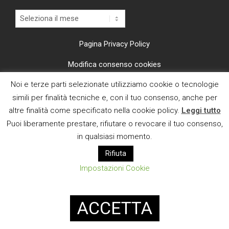
Archivi
Pagina Privacy Policy
Modifica consenso cookies
Noi e terze parti selezionate utilizziamo cookie o tecnologie
CI TROVI ANCHE SU
simili per finalità tecniche e, con il tuo consenso, anche per
altre finalità come specificato nella cookie policy.
Leggi tutto
Puoi liberamente prestare, rifiutare o revocare il tuo consenso,
in qualsiasi momento.
Rifiuta
E MAIL
Impostazioni Cookie
Designed using
Magazine News Byte
. Powered by
WordPress
.
ACCETTA