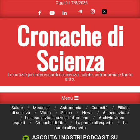
Oggi è il 7/8/2026
Skip
to
content
Cronache di
Scienza
Le notizie più interessanti di scienza, salute, astronomia e tanto
altro.
Primary
Menu
Navigation
Salute
Medicina
Astronomia
Curiosità
Pillole
Menu
di scienza
Video
Fisica
News
Alimentazione
Le associazioni pazienti informano
Archivio video
esperti
Cronache di Libri
La parola all’esperto
La
parola all’esperto
ASCOLTA I NOSTRI PODCAST SU