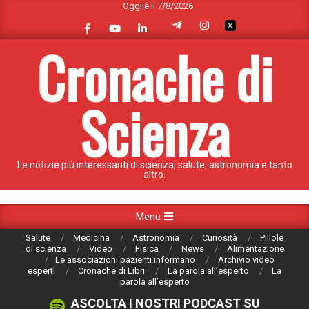
Oggi è il 7/8/2026
Skip
to
content
Cronache di
Scienza
Le notizie più interessanti di scienza, salute, astronomia e tanto
altro.
Primary
Menu
Navigation
Salute
Medicina
Astronomia
Curiosità
Pillole
Menu
di scienza
Video
Fisica
News
Alimentazione
Le associazioni pazienti informano
Archivio video
esperti
Cronache di Libri
La parola all’esperto
La
parola all’esperto
ASCOLTA I NOSTRI PODCAST SU