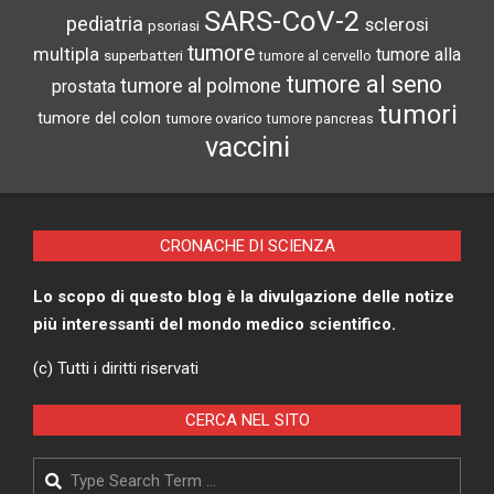
SARS-CoV-2
pediatria
sclerosi
psoriasi
tumore
multipla
tumore alla
superbatteri
tumore al cervello
tumore al seno
tumore al polmone
prostata
tumori
tumore del colon
tumore ovarico
tumore pancreas
vaccini
CRONACHE DI SCIENZA
Lo scopo di questo blog è la divulgazione delle notize
più interessanti del mondo medico scientifico.
(c) Tutti i diritti riservati
CERCA NEL SITO
Search