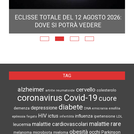
ECLISSE TOTALE DEL 12 AGOSTO 2026:
DOVE SI POTRÀ VEDERE
E
N
TAG
alzheimer
cervello
colesterolo
artrite reumatoide
coronavirus
Covid-19
cuore
diabete
depressione
demenza
DNA
emicrania
emofilia
HIV
ictus
influenza
epilessia
ipertensione
LDL
fegato
infertilità
malattie rare
malattie cardiovascolari
leucemia
obesità
occhi
microbiota
Parkinson
melanoma
mieloma