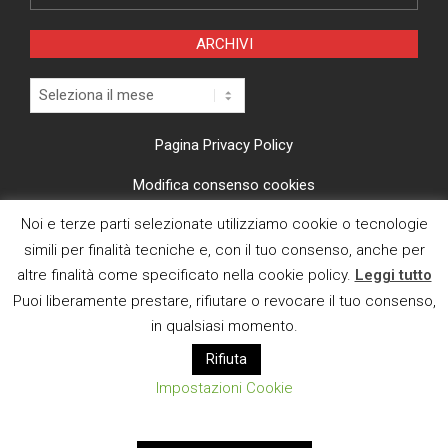
ARCHIVI
Archivi
Pagina Privacy Policy
Modifica consenso cookies
Noi e terze parti selezionate utilizziamo cookie o tecnologie
CI TROVI ANCHE SU
simili per finalità tecniche e, con il tuo consenso, anche per
altre finalità come specificato nella cookie policy.
Leggi tutto
Puoi liberamente prestare, rifiutare o revocare il tuo consenso,
in qualsiasi momento.
Rifiuta
E MAIL
Impostazioni Cookie
Designed using
Magazine News Byte
. Powered by
WordPress
.