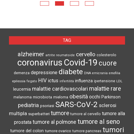
TAG
E
alzheimer
cervello
colesterolo
artrite reumatoide
N
coronavirus
Covid-19
cuore
diabete
depressione
demenza
DNA
emicrania
emofilia
HIV
ictus
influenza
epilessia
ipertensione
LDL
fegato
infertilità
malattie rare
malattie cardiovascolari
leucemia
obesità
occhi
microbiota
Parkinson
melanoma
mieloma
SARS-CoV-2
pediatria
sclerosi
psoriasi
tumore
multipla
tumore alla
superbatteri
tumore al cervello
tumore al seno
tumore al polmone
prostata
tumori
tumore del colon
tumore ovarico
tumore pancreas