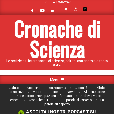
Oggi è il 9/8/2026
Skip
to
content
Cronache di
Scienza
Le notizie più interessanti di scienza, salute, astronomia e tanto
altro.
Primary
Menu
Navigation
Salute
Medicina
Astronomia
Curiosità
Pillole
Menu
di scienza
Video
Fisica
News
Alimentazione
Le associazioni pazienti informano
Archivio video
esperti
Cronache di Libri
La parola all’esperto
La
parola all’esperto
ASCOLTA I NOSTRI PODCAST SU