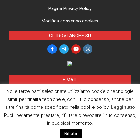
Pagina Privacy Policy
Modifica consenso cookies
CI TROVI ANCHE SU
E MAIL
Noi e terze parti selezionate utilizziamo cookie o tecnologie
simili per finalità tecniche e, con il tuo consenso, anche per
Designed using
Magazine News Byte
. Powered by
WordPress
.
altre finalità come specificato nella cookie policy.
Leggi tutto
Puoi liberamente prestare, rifiutare o revocare il tuo consenso,
in qualsiasi momento.
Rifiuta