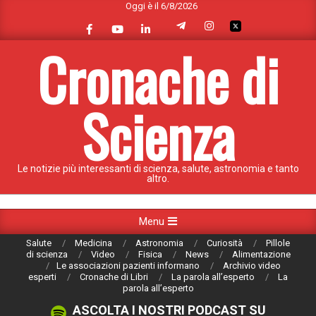
Oggi è il 6/8/2026
Skip
to
content
Cronache di
Scienza
Le notizie più interessanti di scienza, salute, astronomia e tanto
altro.
Primary
Menu
Navigation
Salute
Medicina
Astronomia
Curiosità
Pillole
Menu
di scienza
Video
Fisica
News
Alimentazione
Le associazioni pazienti informano
Archivio video
esperti
Cronache di Libri
La parola all’esperto
La
parola all’esperto
ASCOLTA I NOSTRI PODCAST SU