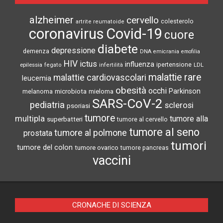
alzheimer
cervello
colesterolo
artrite reumatoide
coronavirus
Covid-19
cuore
diabete
depressione
demenza
DNA
emicrania
emofilia
HIV
ictus
influenza
epilessia
ipertensione
LDL
fegato
infertilità
malattie rare
malattie cardiovascolari
leucemia
obesità
occhi
microbiota
Parkinson
melanoma
mieloma
SARS-CoV-2
pediatria
sclerosi
psoriasi
tumore
multipla
tumore alla
superbatteri
tumore al cervello
tumore al seno
tumore al polmone
prostata
tumori
tumore del colon
tumore ovarico
tumore pancreas
vaccini
CRONACHE DI SCIENZA